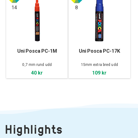
14
8
Uni Posca PC-1M
Uni Posca PC-17K
0,7 mm rund udd
15mm extra bred udd
40 kr
109 kr
Highlights