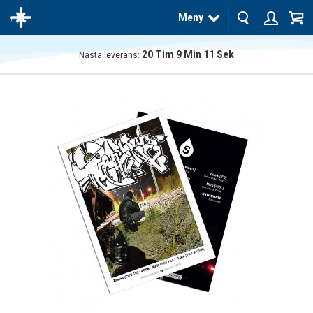
Meny
20
Tim
9
Min
11
Sek
Nästa leverans:
Produkten
har blivit
tillagd i
varukorgen