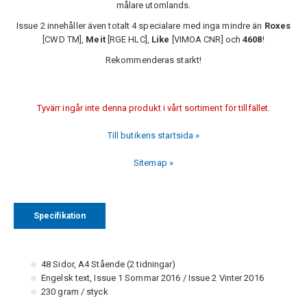
målare utomlands.
Issue 2 innehåller även totalt 4 specialare med inga mindre än
Roxes
[CWD TM],
Meit
[RGE HLC],
Like
[VIMOA CNR] och
4608
!
Rekommenderas starkt!
Tyvärr ingår inte denna produkt i vårt sortiment för tillfället.
Till butikens startsida »
Sitemap »
Specifikation
48 Sidor, A4 Stående (2 tidningar)
Engelsk text, Issue 1 Sommar 2016 / Issue 2 Vinter 2016
230 gram / styck