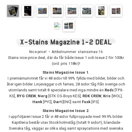
X-Stains Magazine 1-2 DEAL
Nice-price! • Artikelnummer:
stainsxmas-16
Stains nice-price deal, där du får både Issue 1 och Issue 2 för 100kr
(ord. pris 118kr)!
Stains Magazine Issue 1.
I premiärnummret får vi 48 sidor till 99% fyllda med bilder, bilder och
åter igen bilder. Linjeväggar och fames, 28 sidor tåg från sverige och
utomlands samt totalt 8 specialare med inga mindre än
Reds
[TPX-
KS],
RYG CREW
,
Nerg
[STK OS-Boys KES],
RDK CREW
,
Kris
[WOL],
Hank
[PYC],
Dart
[ENC] samt
Fusk
[IFS].
Stains Magazine Issue 2.
I uppföljaren Issue 2 får vi 48 sidor fullproppade med 99.9% bilder.
Kapitlena består utav Stockholmståg (totalt 9 sidor!), blandade
Svenska tåg, väggar av olika slag samt spraycations med svenska