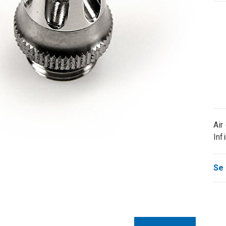
Air
Inf
Se 