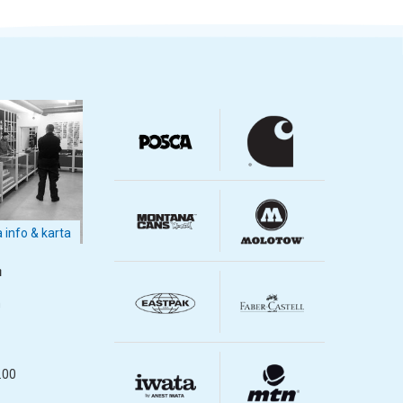
a info & karta
m
m
.00