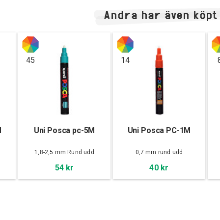
Andra har även köpt
45
14
M
Uni Posca pc-5M
Uni Posca PC-1M
d
1,8-2,5 mm Rund udd
0,7 mm rund udd
54 kr
40 kr