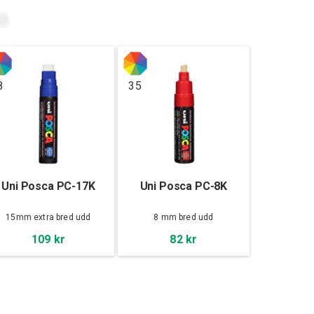
8
35
Uni Posca PC-17K
Uni Posca PC-8K
15mm extra bred udd
8 mm bred udd
109 kr
82 kr