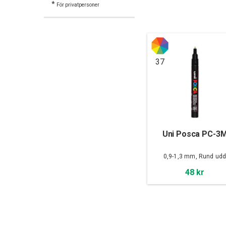
*
För privatpersoner
37
Uni Posca PC-3
0,9-1,3 mm, Rund ud
48 kr