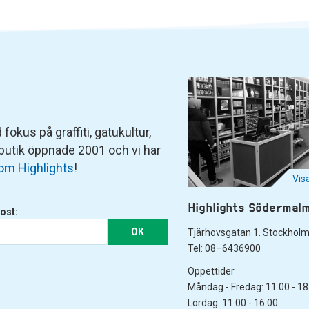
fokus på graffiti, gatukultur,
 butik öppnade 2001 och vi har
om Highlights
!
Vis
Highlights Södermal
ost:
OK
Tjärhovsgatan 1. Stockhol
Tel: 08–6436900
Öppettider
Måndag - Fredag: 11.00 - 18
Lördag: 11.00 - 16.00