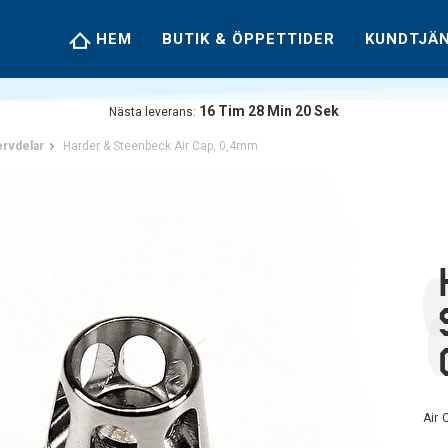
HEM
BUTIK & ÖPPETTIDER
KUNDTJÄ
16
Tim
28
Min
20
Sek
Nästa leverans:
rvdelar
Harder & Steenbeck Air Cap, 0,4mm
Air