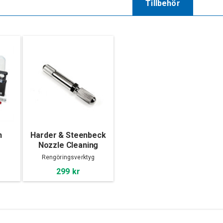
Tillbehör
h
Harder & Steenbeck
Nozzle Cleaning
Needle
Rengöringsverktyg
299 kr