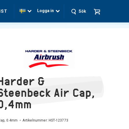
Logga in
NST
Sök
Harder &
Steenbeck Air Cap,
0,4mm
 Cap, 0.4mm • Artikelnummer:
HST-123773