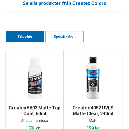
Se alla produkter från Createx Colors
Tillbehör
Specifikation
Createx 5603 Matte Top
Createx 4052 UVLS
Coat, 60ml
Matte Clear, 240ml
Airbrushfernissa
Matt
79 kr
359 kr