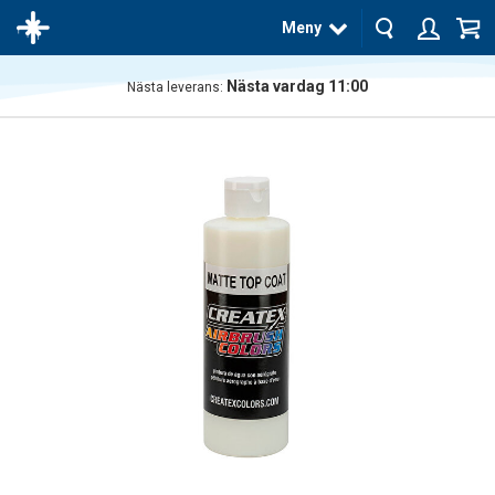
Meny
Nästa vardag 11:00
Nästa leverans:
Produkten
har blivit
tillagd i
varukorgen