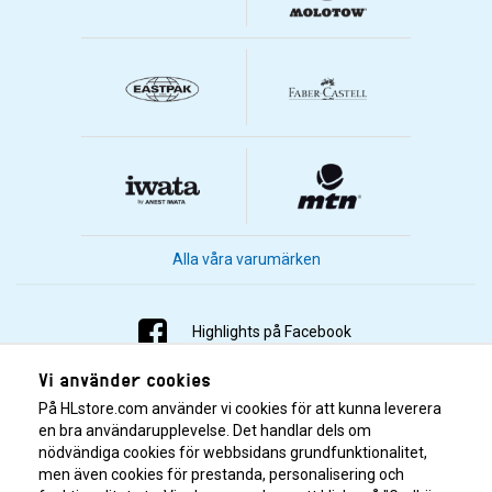
Alla våra varumärken
Highlights på Facebook
Vi använder cookies
Highlights på Instagram
På HLstore.com använder vi cookies för att kunna leverera
Highlights på Youtube
en bra användarupplevelse. Det handlar dels om
nödvändiga cookies för webbsidans grundfunktionalitet,
men även cookies för prestanda, personalisering och
Highlights på Tiktok