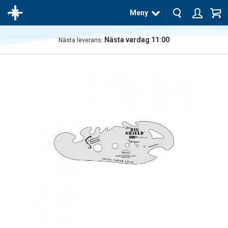
Meny
Nästa vardag 11:00
Nästa leverans:
Produkten
har blivit
tillagd i
varukorgen