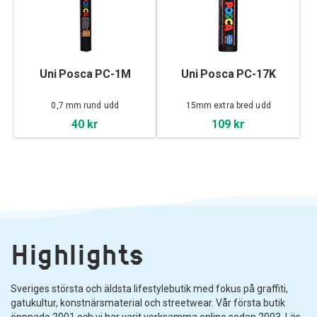
Uni Posca PC-1M
Uni Posca PC-17K
0,7 mm rund udd
15mm extra bred udd
40 kr
109 kr
Highlights
Sveriges största och äldsta lifestylebutik med fokus på graffiti,
gatukultur, konstnärsmaterial och streetwear. Vår första butik
öppnade 2001 och vi har varit verksamma online sedan 2003. Läs