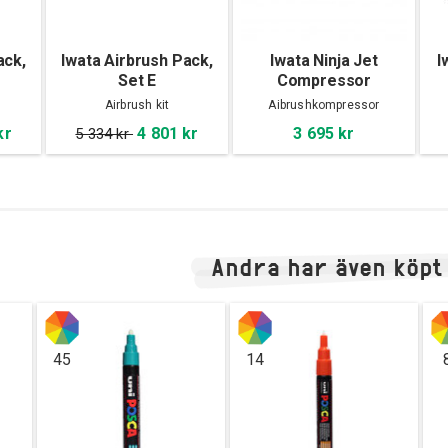
ack,
Iwata Airbrush Pack,
Iwata Ninja Jet
I
Set E
Compressor
Airbrush kit
Aibrushkompressor
kr
4 801 kr
3 695 kr
5 334 kr
Andra har även köpt
45
14