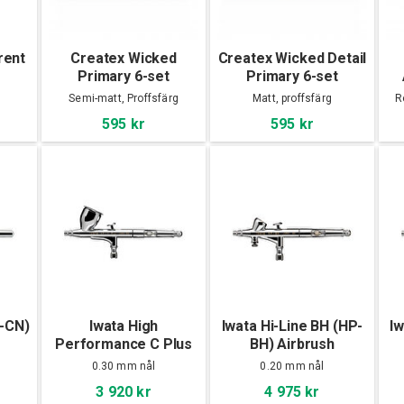
rent
Createx Wicked
Createx Wicked Detail
Primary 6-set
Primary 6-set
Semi-matt, Proffsfärg
Matt, proffsfärg
R
595 kr
595 kr
-CN)
Iwata High
Iwata Hi-Line BH (HP-
Iw
Performance C Plus
BH) Airbrush
(HP-CP) Airbrush
0.30 mm nål
0.20 mm nål
3 920 kr
4 975 kr