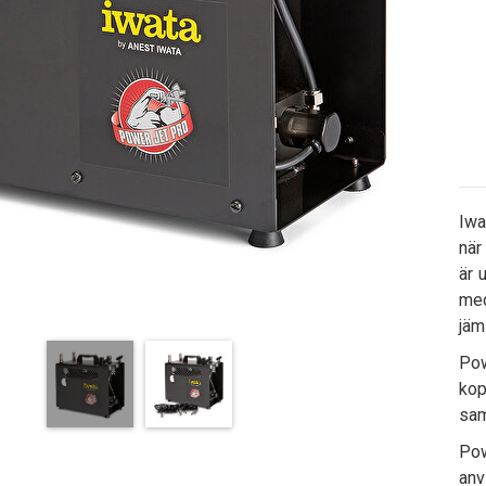
Iwa
när
är 
med
jäm
Pow
kop
sam
Pow
anv