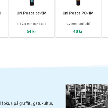
M
Uni Posca pc-5M
Uni Posca PC-1M
d
1,8-2,5 mm Rund udd
0,7 mm rund udd
54 kr
40 kr
fokus på graffiti, gatukultur,