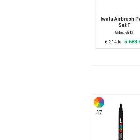
Iwata Airbrush P
Set F
Airbrush Kit
5 683 
6 314 kr
37