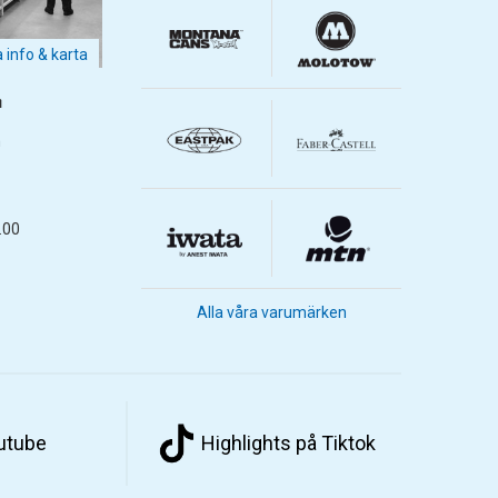
a info & karta
m
m
.00
Alla våra varumärken
outube
Highlights på Tiktok