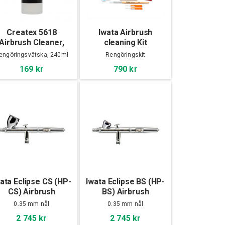
Createx 5618
Iwata Airbrush
Airbrush Cleaner,
cleaning Kit
240ml
engöringsvätska, 240ml
Rengöringskit
169 kr
790 kr
ata Eclipse CS (HP-
Iwata Eclipse BS (HP-
CS) Airbrush
BS) Airbrush
0.35 mm nål
0.35 mm nål
2 745 kr
2 745 kr