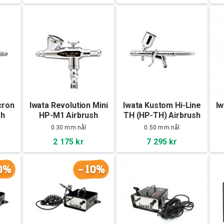
cron
Iwata Revolution Mini
Iwata Kustom Hi-Line
Iw
sh
HP-M1 Airbrush
TH (HP-TH) Airbrush
0.30 mm nål
0.50 mm nål
2 175 kr
7 295 kr
0%
-10%