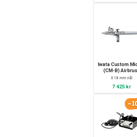
Iwata Custom Mi
(CM-B) Airbru
0.18 mm nål
7 425 kr
-1