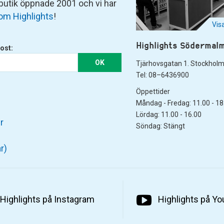
 butik öppnade 2001 och vi har
om Highlights
!
Vis
Highlights Södermal
ost:
OK
Tjärhovsgatan 1. Stockhol
Tel: 08–6436900
Öppettider
Måndag - Fredag: 11.00 - 18
Lördag: 11.00 - 16.00
r
Söndag: Stängt
r)
Highlights på Instagram
Highlights på Y