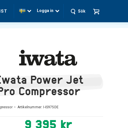
Logga in
NST
Sök
Iwata Power Jet
Pro Compressor
pressor • Artikelnummer:
I-IS975DE
9 395 kr