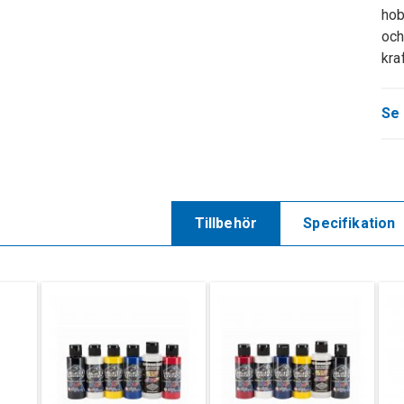
hob
och
kra
Se 
Tillbehör
Specifikation