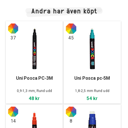
Andra har även köpt
37
45
Uni Posca PC-3M
Uni Posca pc-5M
0,9-1,3 mm, Rund udd
1,8-2,5 mm Rund udd
48 kr
54 kr
14
8