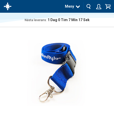
Meny
1
Dag
0
Tim
7
Min
17
Sek
Nästa leverans:
Produkten
har blivit
tillagd i
varukorgen