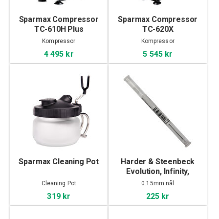
Sparmax Compressor
Sparmax Compressor
TC-610H Plus
TC-620X
Kompressor
Kompressor
4 495 kr
5 545 kr
Sparmax Cleaning Pot
Harder & Steenbeck
Evolution, Infinity,
Needle 0.15mm
Cleaning Pot
0.15mm nål
319 kr
225 kr