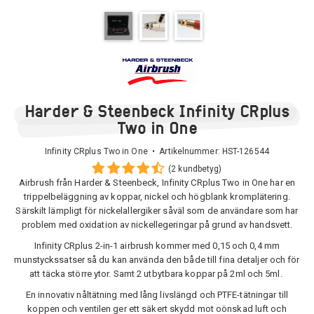
Harder & Steenbeck Infinity CRplus
Two in One
Infinity CRplus Two in One • Artikelnummer:
HST-126544
(2 kundbetyg)
Airbrush från Harder & Steenbeck, Infinity CRplus Two in One har en
trippelbeläggning av koppar, nickel och högblank kromplätering.
Särskilt lämpligt för nickelallergiker såväl som de användare som har
problem med oxidation av nickellegeringar på grund av handsvett.
Infinity CRplus 2-in-1 airbrush kommer med 0,15 och 0,4 mm
munstyckssatser så du kan använda den både till fina detaljer och för
att täcka större ytor. Samt 2 utbytbara koppar på 2ml och 5ml.
En innovativ nåltätning med lång livslängd och PTFE-tätningar till
koppen och ventilen ger ett säkert skydd mot oönskad luft och