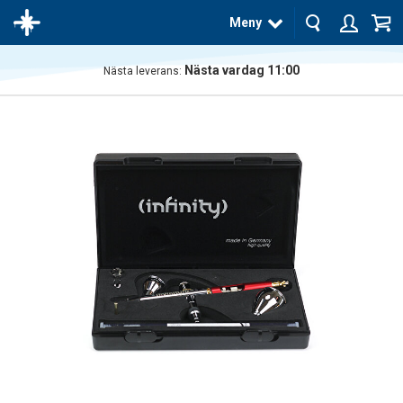
Meny
Nästa vardag 11:00
Nästa leverans:
Produkten
har blivit
tillagd i
varukorgen