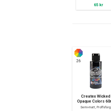
65 kr
26
Createx Wicked
Opaque Colors 60
Semi-matt, Proffsfärg