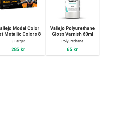
allejo Model Color
Vallejo Polyurethane
et Metallic Colors 8
Gloss Varnish 60ml
x 17 ml
8 Färger
Polyurethane
285 kr
65 kr