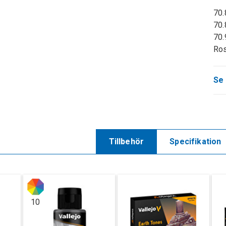
70.
70.
70.
Ros
Se 
Tillbehör
Specifikation
10