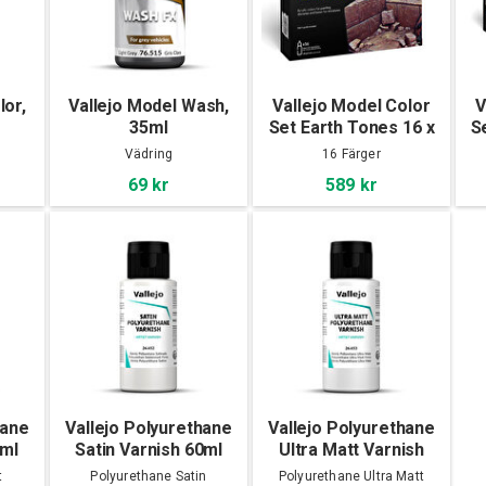
lor,
Vallejo Model Wash,
Vallejo Model Color
V
35ml
Set Earth Tones 16 x
S
17 ml
Vädring
16 Färger
69 kr
589 kr
hane
Vallejo Polyurethane
Vallejo Polyurethane
0ml
Satin Varnish 60ml
Ultra Matt Varnish
60ml
t
Polyurethane Satin
Polyurethane Ultra Matt