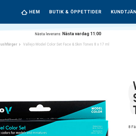
HEM
BUTIK & ÖPPETTIDER
KUNDTJÄ
Nästa vardag 11:00
Nästa leverans:
rushfärger
Vallejo Model Color Set Face & Skin Tones 8 x 17 ml
8 Fä