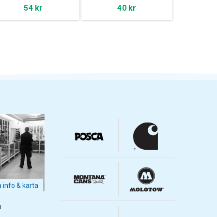
54 kr
40 kr
a info & karta
m