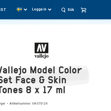
Logga in
NST
Sök
Vallejo Model Color
Set Face & Skin
Tones 8 x 17 ml
rger • Artikelnummer:
VA-570124