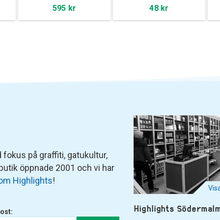
595 kr
48 kr
fokus på graffiti, gatukultur,
 butik öppnade 2001 och vi har
om Highlights
!
Vis
Highlights Södermal
ost: