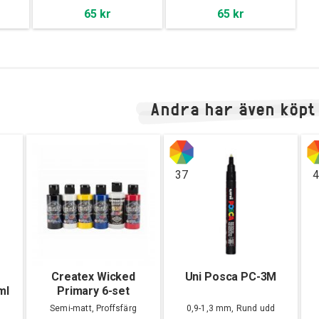
65 kr
65 kr
Andra har även köpt
37
4
Createx Wicked
Uni Posca PC-3M
ml
Primary 6-set
Semi-matt, Proffsfärg
0,9-1,3 mm, Rund udd