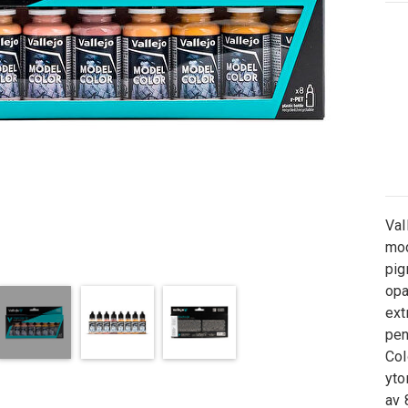
Val
mod
pig
opa
ext
pen
Col
yto
av 