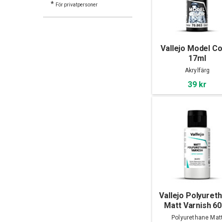
*
För privatpersoner
Vallejo Model Co
17ml
Akrylfärg
39 kr
Vallejo Polyuret
Matt Varnish 6
Polyurethane Mat