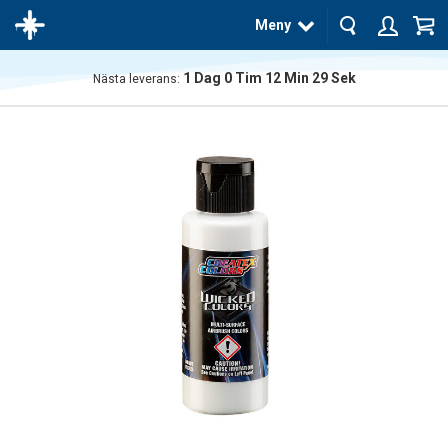
Meny
1
Dag
0
Tim
12
Min
28
Sek
Nästa leverans:
Produkten
har blivit
tillagd i
varukorgen