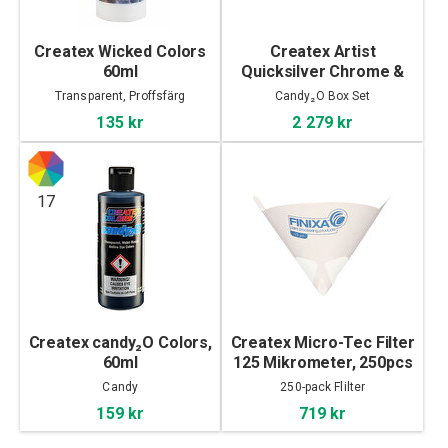
Createx Wicked Colors
Createx Artist
60ml
Quicksilver Chrome &
Candy₂O Box Set
Transparent, Proffsfärg
Candy₂O Box Set
135 kr
2 279 kr
17
Createx candy₂O Colors,
Createx Micro-Tec Filter
60ml
125 Mikrometer, 250pcs
Candy
250-pack Flilter
159 kr
719 kr