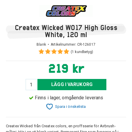
Createx Wicked W017 High Gloss
White, 120 ml
Blank • Artikelnummer:
CR-126017
(1 kundbetyg)
219 kr
LÄGG I VARUKORG
Finns i lager, omgående leverans
Spara i önskelista
Createx Wicked från Createx colors, en proffsserie för Airbrush-
måleri. Här i en vit blank variant. Permanent färg som fungerar på i