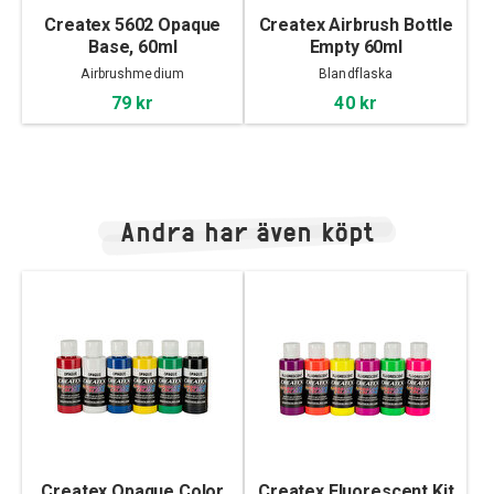
Createx 5602 Opaque
Createx Airbrush Bottle
Base, 60ml
Empty 60ml
Airbrushmedium
Blandflaska
79 kr
40 kr
Andra har även köpt
Createx Opaque Color
Createx Fluorescent Kit