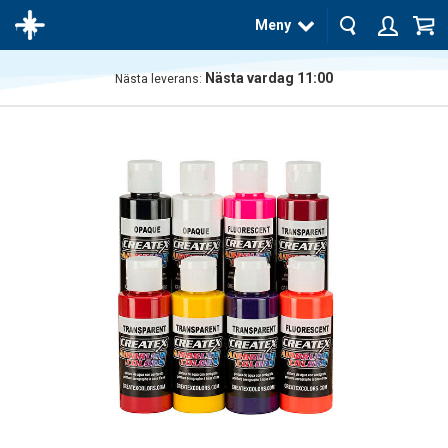
Meny
Nästa vardag 11:00
Nästa leverans:
Produkten
har blivit
tillagd i
varukorgen