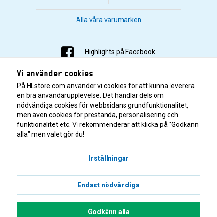
Alla våra varumärken
Highlights på Facebook
Vi använder cookies
Highlights på Instagram
På HLstore.com använder vi cookies för att kunna leverera
Highlights på Youtube
en bra användarupplevelse. Det handlar dels om
nödvändiga cookies för webbsidans grundfunktionalitet,
men även cookies för prestanda, personalisering och
Highlights på Tiktok
funktionalitet etc. Vi rekommenderar att klicka på "Godkänn
alla" men valet gör du!
Inställningar
Endast nödvändiga
© 2001–2026 Highlights/KR Distribution AB.
Godkänn alla