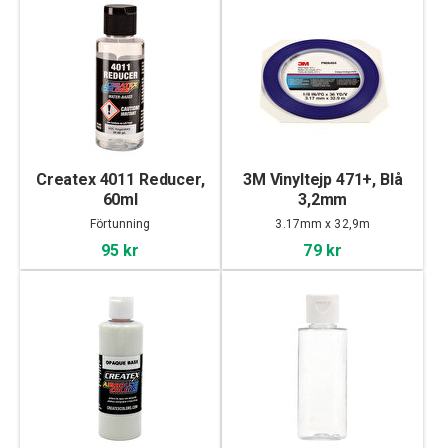
Createx 4011 Reducer,
3M Vinyltejp 471+, Blå
60ml
3,2mm
Förtunning
3.17mm x 32,9m
95 kr
79 kr