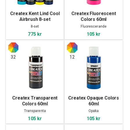
Createx Kent Lind Cool
Createx Fluorescent
Airbrush 8-set
Colors 60ml
8-set
Fluorescerande
775 kr
105 kr
32
12
Createx Transparent
Createx Opaque Colors
Colors 60ml
60ml
Transparenta
Opaka
105 kr
105 kr