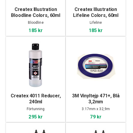
Createx Illustration
Createx Illustration
Bloodline Colors, 60ml
Lifeline Colors, 60ml
Bloodline
Lifeline
185 kr
185 kr
Createx 4011 Reducer,
3M Vinyltejp 471+, Blå
240ml
3,2mm
Förtunning
3.17mm x 32,9m
295 kr
79 kr