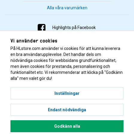
Alla våra varumärken
Highlights på Facebook
Vi använder cookies
Highlights på Instagram
På HLstore.com använder vi cookies för att kunna leverera
Highlights på Youtube
en bra användarupplevelse. Det handlar dels om
nödvändiga cookies för webbsidans grundfunktionalitet,
men även cookies för prestanda, personalisering och
Highlights på Tiktok
funktionalitet etc. Vi rekommenderar att klicka på "Godkänn
alla" men valet gör du!
Inställningar
Endast nödvändiga
© 2001–2026 Highlights/KR Distribution AB.
Godkänn alla