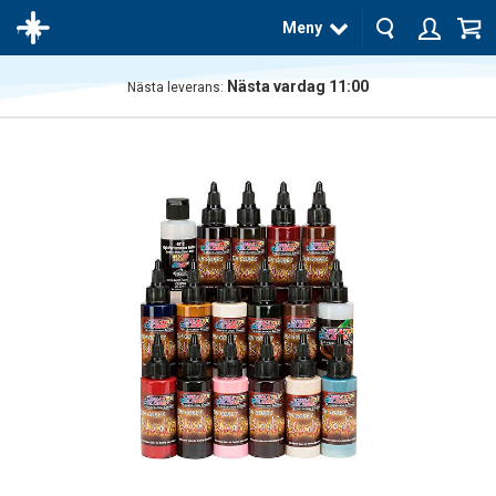
Meny
Nästa vardag 11:00
Nästa leverans:
Produkten
har blivit
tillagd i
varukorgen