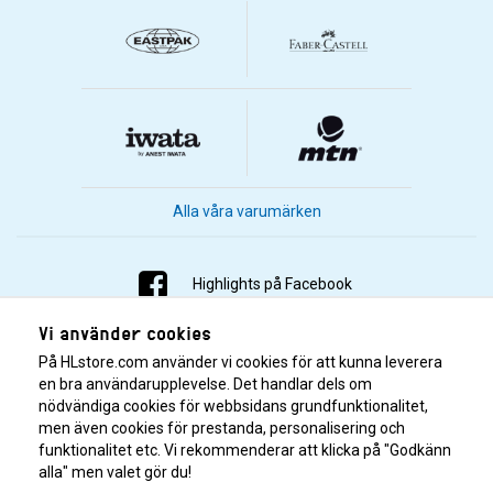
Alla våra varumärken
Highlights på Facebook
Vi använder cookies
Highlights på Instagram
På HLstore.com använder vi cookies för att kunna leverera
Highlights på Youtube
en bra användarupplevelse. Det handlar dels om
nödvändiga cookies för webbsidans grundfunktionalitet,
men även cookies för prestanda, personalisering och
Highlights på Tiktok
funktionalitet etc. Vi rekommenderar att klicka på "Godkänn
alla" men valet gör du!