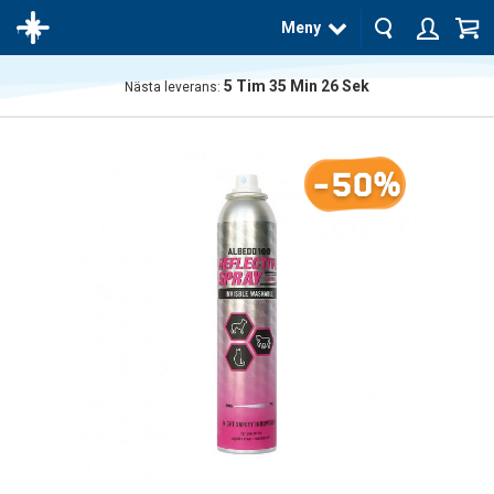
Meny
5
Tim
35
Min
26
Sek
Nästa leverans:
Produkten
har blivit
tillagd i
-50%
varukorgen