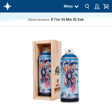
Meny
8
Tim
36
Min
42
Sek
Nästa leverans:
Produkten
har blivit
tillagd i
varukorgen