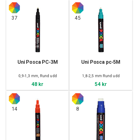
37
45
Uni Posca PC-3M
Uni Posca pc-5M
0,9-1,3 mm, Rund udd
1,8-2,5 mm Rund udd
48 kr
54 kr
14
8