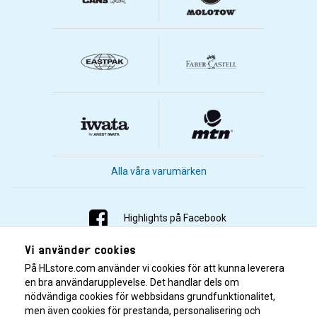
Alla våra varumärken
Highlights på Facebook
Vi använder cookies
Highlights på Instagram
På HLstore.com använder vi cookies för att kunna leverera
Highlights på Youtube
en bra användarupplevelse. Det handlar dels om
nödvändiga cookies för webbsidans grundfunktionalitet,
men även cookies för prestanda, personalisering och
Highlights på Tiktok