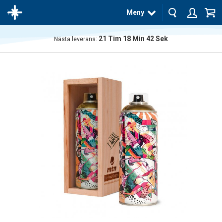
Meny
21
Tim
18
Min
42
Sek
Nästa leverans:
Produkten
har blivit
tillagd i
varukorgen