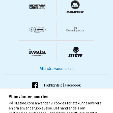
Alla våra varumärken
Highlights på Facebook
Vi använder cookies
Highlights på Instagram
På HLstore.com använder vi cookies för att kunna leverera
Highlights på Youtube
en bra användarupplevelse. Det handlar dels om