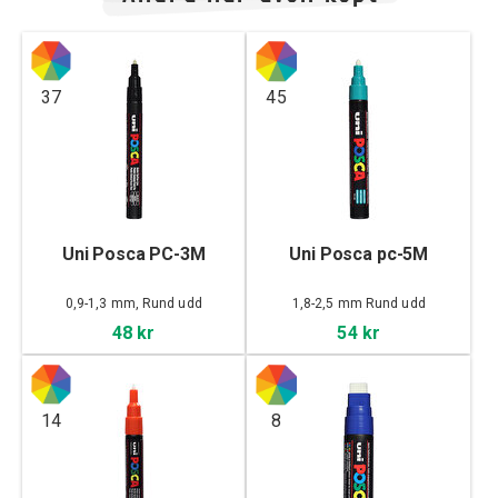
37
45
Uni Posca PC-3M
Uni Posca pc-5M
0,9-1,3 mm, Rund udd
1,8-2,5 mm Rund udd
48 kr
54 kr
14
8