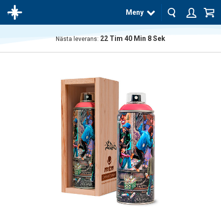
Meny
22
Tim
40
Min
8
Sek
Nästa leverans:
Produkten
har blivit
tillagd i
varukorgen