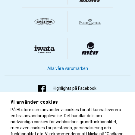
Alla våra varumärken
Highlights på Facebook
Vi använder cookies
Highlights på Instagram
På HLstore.com använder vi cookies för att kunna leverera
Highlights på Youtube
en bra användarupplevelse. Det handlar dels om
nödvändiga cookies för webbsidans grundfunktionalitet,
men även cookies för prestanda, personalisering och
Highlights på Tiktok
funktionalitet etc. Vi rekommenderar att klicka på "Godkänn