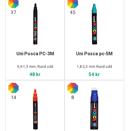
37
45
Uni Posca PC-3M
Uni Posca pc-5M
0,9-1,3 mm, Rund udd
1,8-2,5 mm Rund udd
48 kr
54 kr
14
8