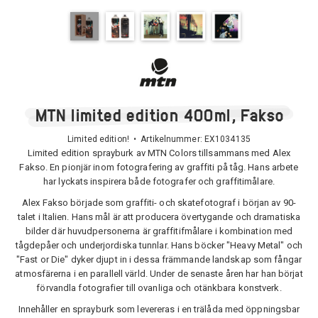
MTN limited edition 400ml, Fakso
Limited edition! • Artikelnummer:
EX1034135
Limited edition sprayburk av MTN Colors tillsammans med Alex
Fakso. En pionjär inom fotografering av graffiti på tåg. Hans arbete
har lyckats inspirera både fotografer och graffitimålare.
Alex Fakso började som graffiti- och skatefotograf i början av 90-
talet i Italien. Hans mål är att producera övertygande och dramatiska
bilder där huvudpersonerna är graffitifmålare i kombination med
tågdepåer och underjordiska tunnlar. Hans böcker "Heavy Metal" och
"Fast or Die" dyker djupt in i dessa främmande landskap som fångar
atmosfärerna i en parallell värld. Under de senaste åren har han börjat
förvandla fotografier till ovanliga och otänkbara konstverk.
Innehåller en sprayburk som levereras i en trälåda med öppningsbar