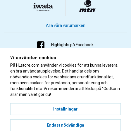
Alla våra varumärken
Highlights på Facebook
Vi använder cookies
Highlights på Instagram
På HLstore.com använder vi cookies för att kunna leverera
Highlights på Youtube
en bra användarupplevelse. Det handlar dels om
nödvändiga cookies för webbsidans grundfunktionalitet,
men även cookies för prestanda, personalisering och
Highlights på Tiktok
funktionalitet etc. Vi rekommenderar att klicka på "Godkänn
alla" men valet gör du!
Inställningar
Endast nödvändiga
© 2001–2026 Highlights/KR Distribution AB.