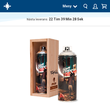
Meny
22
Tim
39
Min
28
Sek
Nästa leverans:
Produkten
har blivit
tillagd i
varukorgen