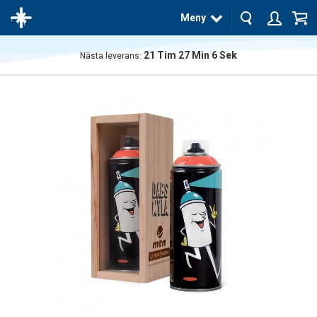
Meny
21
Tim
27
Min
6
Sek
Nästa leverans:
Produkten
har blivit
tillagd i
varukorgen