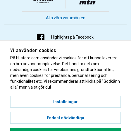
Alla våra varumärken
Highlights på Facebook
Vi använder cookies
Highlights på Instagram
På HLstore.com använder vi cookies för att kunna leverera
Highlights på Youtube
en bra användarupplevelse. Det handlar dels om
nödvändiga cookies för webbsidans grundfunktionalitet,
men även cookies för prestanda, personalisering och
Highlights på Tiktok
funktionalitet etc. Vi rekommenderar att klicka på "Godkänn
alla" men valet gör du!
Inställningar
Endast nödvändiga
© 2001–2026 Highlights/KR Distribution AB.