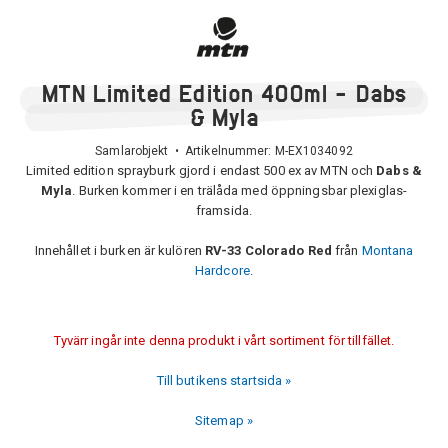
MTN Limited Edition 400ml - Dabs
& Myla
Samlarobjekt • Artikelnummer:
M-EX1034092
Limited edition sprayburk gjord i endast 500 ex av MTN och
Dabs &
Myla
. Burken kommer i en trälåda med öppningsbar plexiglas-
framsida.
Innehållet i burken är kulören
RV-33 Colorado Red
från
Montana
Hardcore
.
Tyvärr ingår inte denna produkt i vårt sortiment för tillfället.
Till butikens startsida »
Sitemap »