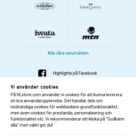
Alla våra varumärken
Highlights på Facebook
Vi använder cookies
Highlights på Instagram
På HLstore.com använder vi cookies för att kunna leverera
Highlights på Youtube
en bra användarupplevelse. Det handlar dels om
nödvändiga cookies för webbsidans grundfunktionalitet,
men även cookies för prestanda, personalisering och
Highlights på Tiktok
funktionalitet etc. Vi rekommenderar att klicka på "Godkänn
alla" men valet gör du!