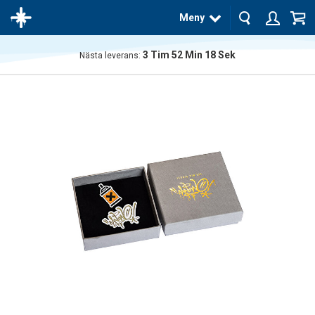
Meny
3
Tim
52
Min
17
Sek
Nästa leverans:
Produkten
har blivit
tillagd i
varukorgen