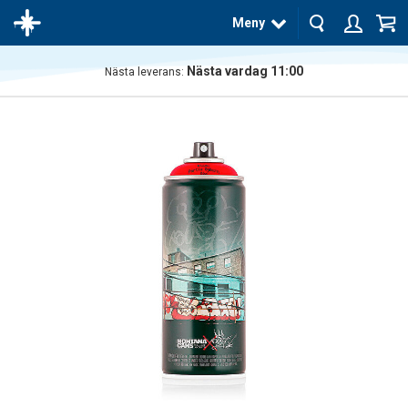
Meny
Nästa vardag 11:00
Nästa leverans:
Produkten
har blivit
tillagd i
varukorgen