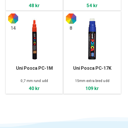
48 kr
54 kr
14
8
Uni Posca PC-1M
Uni Posca PC-17K
0,7 mm rund udd
15mm extra bred udd
40 kr
109 kr