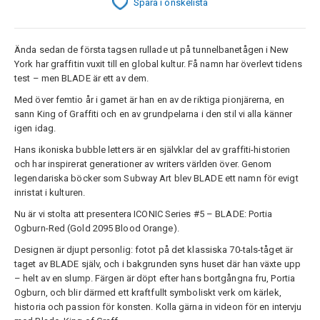
Spara i önskelista
Ända sedan de första tagsen rullade ut på tunnelbanetågen i New
York har graffitin vuxit till en global kultur. Få namn har överlevt tidens
test – men BLADE är ett av dem.
Med över femtio år i gamet är han en av de riktiga pionjärerna, en
sann King of Graffiti och en av grundpelarna i den stil vi alla känner
igen idag.
Hans ikoniska bubble letters är en självklar del av graffiti-historien
och har inspirerat generationer av writers världen över. Genom
legendariska böcker som Subway Art blev BLADE ett namn för evigt
inristat i kulturen.
Nu är vi stolta att presentera ICONIC Series #5 – BLADE: Portia
Ogburn-Red (Gold 2095 Blood Orange).
Designen är djupt personlig: fotot på det klassiska 70-tals-tåget är
taget av BLADE själv, och i bakgrunden syns huset där han växte upp
– helt av en slump. Färgen är döpt efter hans bortgångna fru, Portia
Ogburn, och blir därmed ett kraftfullt symboliskt verk om kärlek,
historia och passion för konsten. Kolla gärna in videon för en intervju