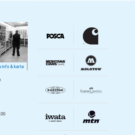
a info & karta
m
m
.00