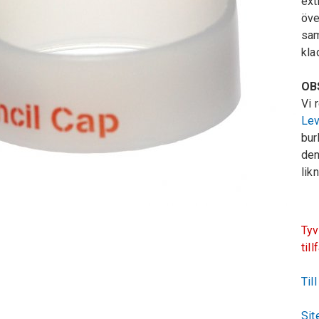
ext
öve
sam
kla
OBS
Vi 
Lev
bur
den
lik
Tyv
till
Til
Sit