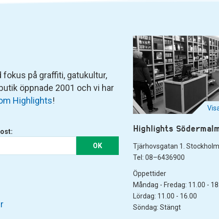
fokus på graffiti, gatukultur,
 butik öppnade 2001 och vi har
om Highlights
!
Vis
Highlights Södermal
ost:
OK
Tjärhovsgatan 1. Stockhol
Tel: 08–6436900
Öppettider
Måndag - Fredag: 11.00 - 18
Lördag: 11.00 - 16.00
r
Söndag: Stängt