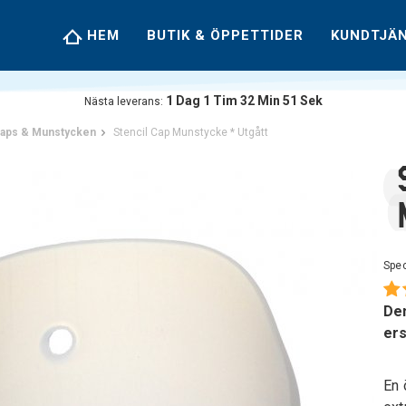
HEM
BUTIK & ÖPPETTIDER
KUNDTJÄ
1
Dag
1
Tim
32
Min
50
Sek
Nästa leverans:
aps & Munstycken
Stencil Cap Munstycke * Utgått
Spec
Den
er
En 