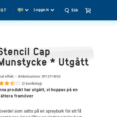
Logga in
NST
Sök
Stencil Cap
Munstycke * Utgått
ial effekt • Artikelnummer:
SP12Y14003
(2 kundbetyg)
na produkt har utgått, vi hoppas på en
sättera framöver
överdel som sätts på en sprayburk för att få