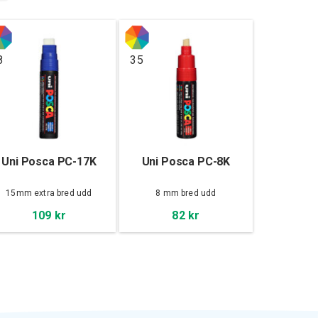
8
35
Uni Posca PC-17K
Uni Posca PC-8K
15mm extra bred udd
8 mm bred udd
109 kr
82 kr