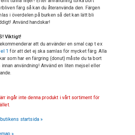
remt tunna linjer! Efter användning torka bort
rbliven färg så kan du återanvända den. Färgen
las i överdelen på burken så det kan lätt bli
ddigt! Använd handskar!
! Viktigt!
rekommenderar att du använder en smal cap t ex
el 1
för att det ej ska samlas för mycket färg. Alla
kar som har en färgring (donut) måste du ta bort
 innan användning! Använd en liten mejsel eller
nande.
ärr ingår inte denna produkt i vårt sortiment för
fället.
l butikens startsida »
emap »