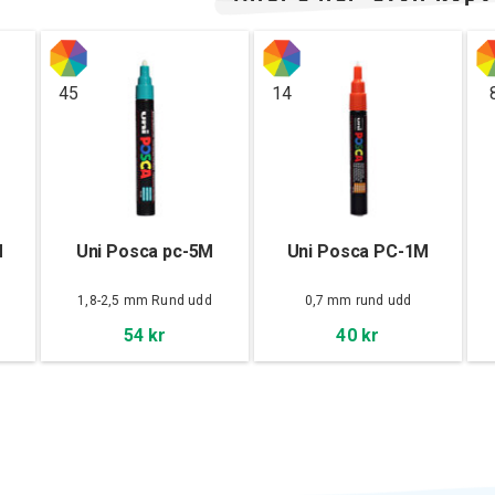
45
14
M
Uni Posca pc-5M
Uni Posca PC-1M
d
1,8-2,5 mm Rund udd
0,7 mm rund udd
54 kr
40 kr