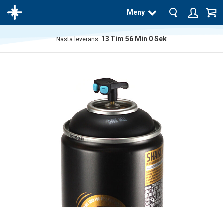
Meny
13
Tim
55
Min
59
Sek
Nästa leverans:
Produkten
har blivit
tillagd i
varukorgen