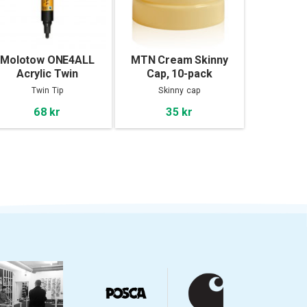
Molotow ONE4ALL
MTN Cream Skinny
Acrylic Twin
Cap, 10-pack
Twin Tip
Skinny cap
68 kr
35 kr