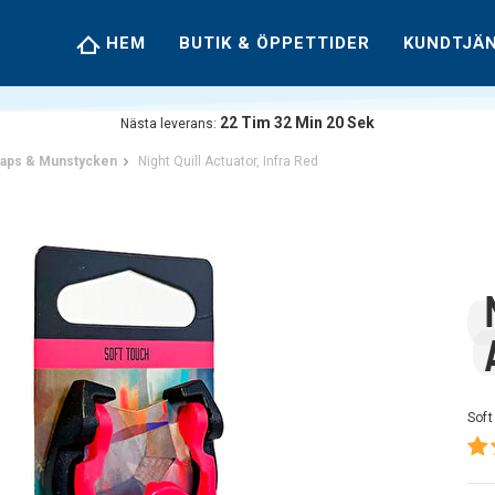
HEM
BUTIK & ÖPPETTIDER
KUNDTJÄ
22
Tim
32
Min
19
Sek
Nästa leverans:
aps & Munstycken
Night Quill Actuator, Infra Red
Soft