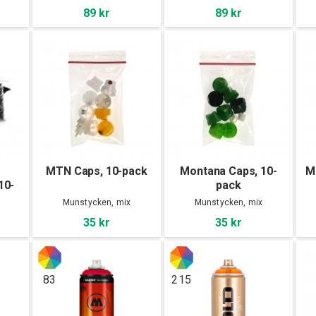
89 kr
89 kr
MTN Caps, 10-pack
Montana Caps, 10-
M
10-
pack
Munstycken, mix
Munstycken, mix
35 kr
35 kr
83
215