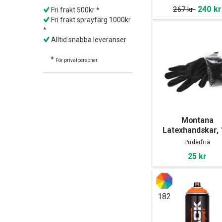
240 kr
267 kr
Fri frakt 500kr *
Fri frakt sprayfärg 1000kr
*
Alltid snabba leveranser
*
För privatpersoner
Montana
Latexhandskar, 
pack
Puderfria
25 kr
182