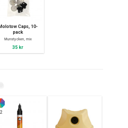
Molotow Caps, 10-
pack
Munstycken, mix
35 kr
2