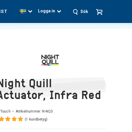
Logga in
NST
Sök
Night Quill
Actuator, Infra Red
 Touch • Artikelnummer:
N-NQ3
(1 kundbetyg)