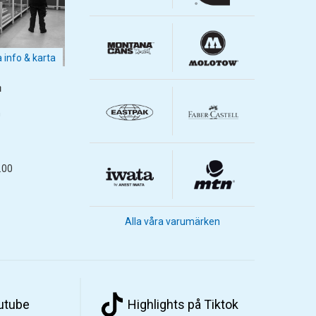
a info & karta
m
m
.00
Alla våra varumärken
outube
Highlights på Tiktok