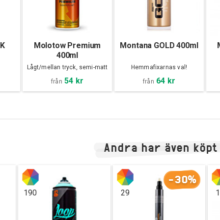
CK
Molotow Premium
Montana GOLD 400ml
400ml
Lågt/mellan tryck, semi-matt
Hemmafixarnas val!
54 kr
64 kr
från
från
Andra har även köpt
-30%
190
29
1