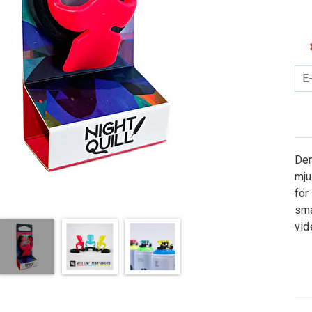
Den
mju
för
sma
vid