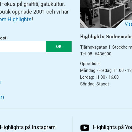
fokus på graffiti, gatukultur,
 butik öppnade 2001 och vi har
om Highlights
!
Vis
Highlights Södermal
ost:
OK
Tjärhovsgatan 1. Stockhol
Tel: 08–6436900
Öppettider
Måndag - Fredag: 11.00 - 18
Lördag: 11.00 - 16.00
r
Söndag: Stängt
r)
Highlights på Instagram
Highlights på Y