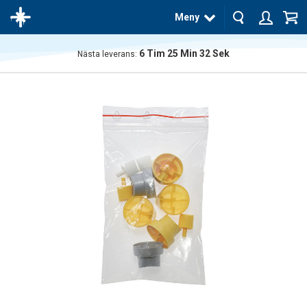
Meny
6
Tim
25
Min
31
Sek
Nästa leverans:
Produkten
har blivit
tillagd i
varukorgen