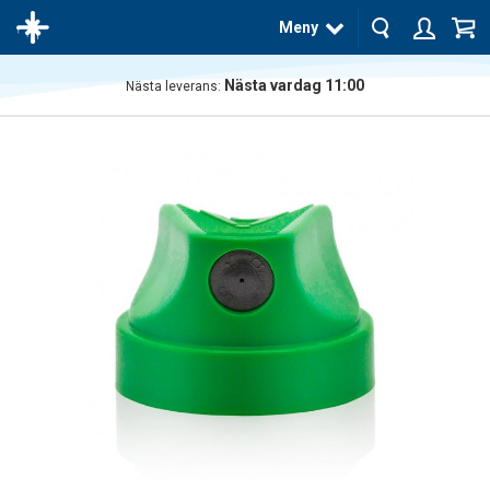
Meny
Nästa vardag 11:00
Nästa leverans:
Produkten
har blivit
tillagd i
varukorgen