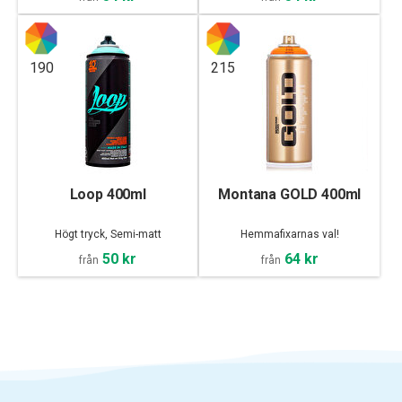
190
215
Loop 400ml
Montana GOLD 400ml
Högt tryck, Semi-matt
Hemmafixarnas val!
50 kr
64 kr
från
från