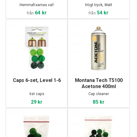
Hemmafixarnas val!
Högt tryck, Matt
64 kr
54 kr
från
från
Caps 6-set, Level 1-6
Montana Tech T5100
Acetone 400ml
6st caps
Cap cleaner
29 kr
85 kr