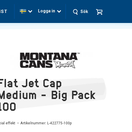
Logga in
NST
Sök
Flat Jet Cap
Medium - Big Pack
100
ial effekt • Artikelnummer:
L-422775-100p