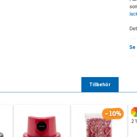
som
lac
Det
Se 
Tillbehör
-10%
2