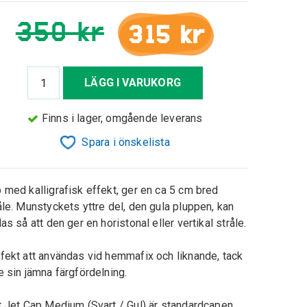
350 kr
315 kr
LÄGG I VARUKORG
Finns i lager, omgående leverans
Spara i önskelista
 med kalligrafisk effekt, ger en ca 5 cm bred
åle. Munstyckets yttre del, den gula pluppen, kan
das så att den ger en horistonal eller vertikal stråle.
fekt att användas vid hemmafix och liknande, tack
e sin jämna färgfördelning.
t Jet Cap Medium (Svart / Gul) är standardcapen