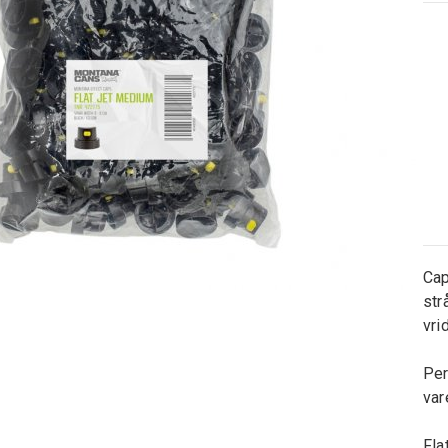
Cap
str
vri
Per
var
Fla