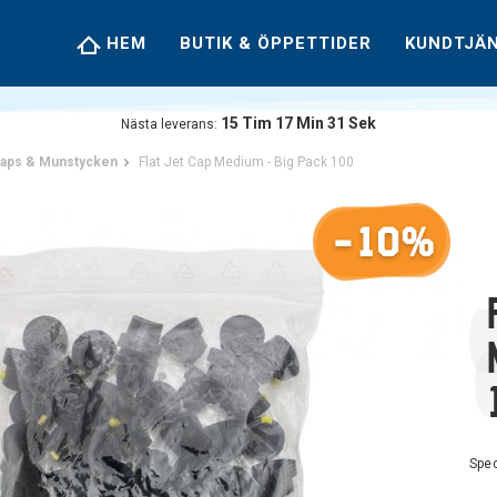
HEM
BUTIK & ÖPPETTIDER
KUNDTJÄ
15
Tim
17
Min
30
Sek
Nästa leverans:
aps & Munstycken
Flat Jet Cap Medium - Big Pack 100
-10%
Spec