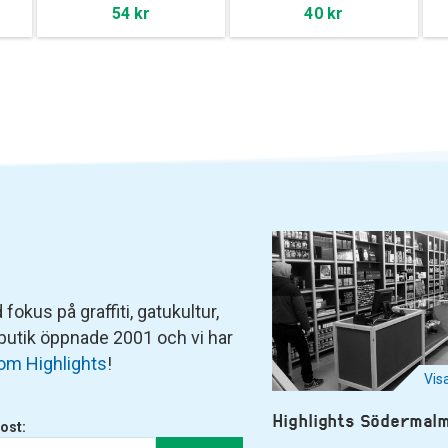
54 kr
40 kr
fokus på graffiti, gatukultur,
 butik öppnade 2001 och vi har
om Highlights
!
Vis
Highlights Södermal
ost: