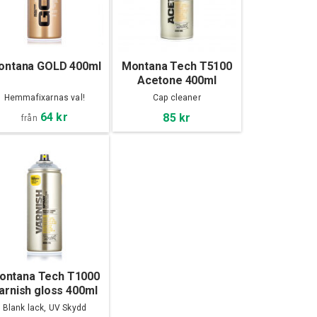
ontana GOLD 400ml
Montana Tech T5100
Acetone 400ml
Hemmafixarnas val!
Cap cleaner
64 kr
85 kr
från
ontana Tech T1000
arnish gloss 400ml
Blank lack, UV Skydd