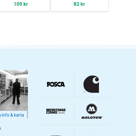
109 kr
82 kr
a info & karta
m