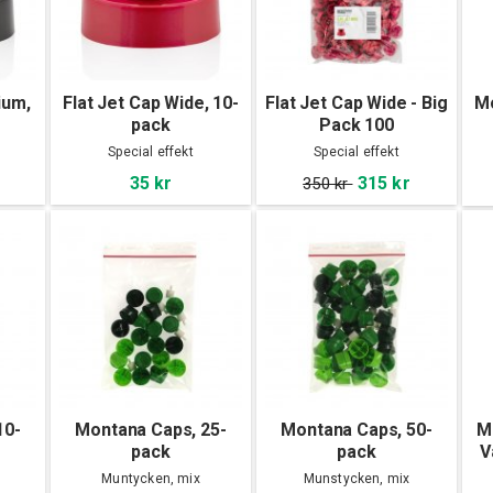
ium,
Flat Jet Cap Wide, 10-
Flat Jet Cap Wide - Big
M
pack
Pack 100
Special effekt
Special effekt
35 kr
315 kr
350 kr
10-
Montana Caps, 25-
Montana Caps, 50-
M
pack
pack
V
Muntycken, mix
Munstycken, mix