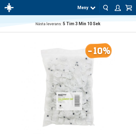
Meny
5
Tim
3
Min
10
Sek
Nästa leverans:
Produkten
har blivit
tillagd i
-10%
varukorgen