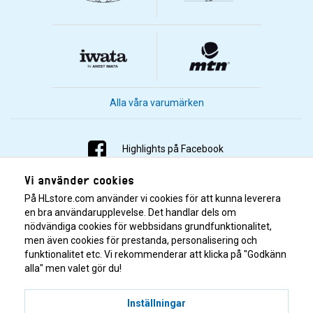
Alla våra varumärken
Highlights på Facebook
Vi använder cookies
Highlights på Instagram
På HLstore.com använder vi cookies för att kunna leverera
Highlights på Youtube
en bra användarupplevelse. Det handlar dels om
nödvändiga cookies för webbsidans grundfunktionalitet,
men även cookies för prestanda, personalisering och
Highlights på Tiktok
funktionalitet etc. Vi rekommenderar att klicka på "Godkänn
alla" men valet gör du!
Inställningar