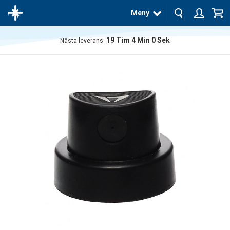
Meny
19
Tim
3
Min
59
Sek
Nästa leverans:
Produkten
har blivit
tillagd i
varukorgen