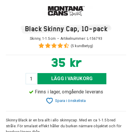
Black Skinny Cap, 10-pack
Skinny, 1-1.5cm • Artikelnummer:
L-156793
(5 kundbetyg)
35 kr
LÄGG I VARUKORG
Finns i lager, omgående leverans
Spara i önskelista
Skinny Black är en bra allt i allo skinnycap. Med en ca 1-1.5 bred
stråle. För smalast effekt håller du burken närmare objektet och för
bredare längre ifrån.