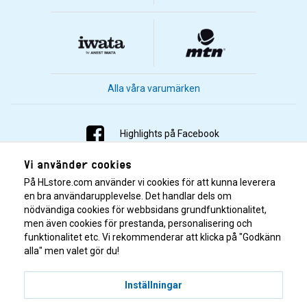
Alla våra varumärken
Highlights på Facebook
Vi använder cookies
Highlights på Instagram
På HLstore.com använder vi cookies för att kunna leverera
Highlights på Youtube
en bra användarupplevelse. Det handlar dels om
nödvändiga cookies för webbsidans grundfunktionalitet,
men även cookies för prestanda, personalisering och
Highlights på Tiktok
funktionalitet etc. Vi rekommenderar att klicka på "Godkänn
alla" men valet gör du!
Inställningar