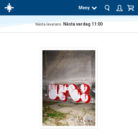
Meny
Nästa vardag 11:00
Nästa leverans:
Produkten
har blivit
tillagd i
varukorgen