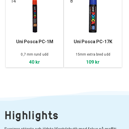
14
8
Uni Posca PC-1M
Uni Posca PC-17K
0,7 mm rund udd
15mm extra bred udd
40 kr
109 kr
Highlights
Sveriges största och äldsta lifestylebutik med fokus på graffiti,