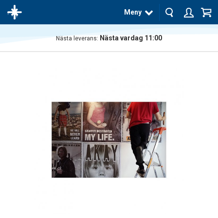
Meny
Nästa vardag 11:00
Nästa leverans:
Produkten
har blivit
tillagd i
varukorgen