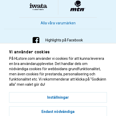
Alla våra varumärken
Highlights på Facebook
Vi använder cookies
Highlights på Instagram
På HLstore.com använder vi cookies för att kunna leverera
Highlights på Youtube
en bra användarupplevelse. Det handlar dels om
nödvändiga cookies för webbsidans grundfunktionalitet,
men även cookies för prestanda, personalisering och
Highlights på Tiktok
funktionalitet etc. Vi rekommenderar att klicka på "Godkänn
alla" men valet gör du!
Inställningar
Endast nödvändiga
© 2001–2026 Highlights/KR Distribution AB.