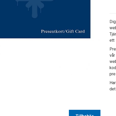
Dig
web
Tjä
ett
Pre
vår
web
kod
pre
Har
det