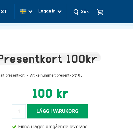
Logga in
NST
Sök
Presentkort 100kr
talt presentkort • Artikelnummer:
presentkort100
100 kr
LÄGG I VARUKORG
Finns i lager, omgående leverans