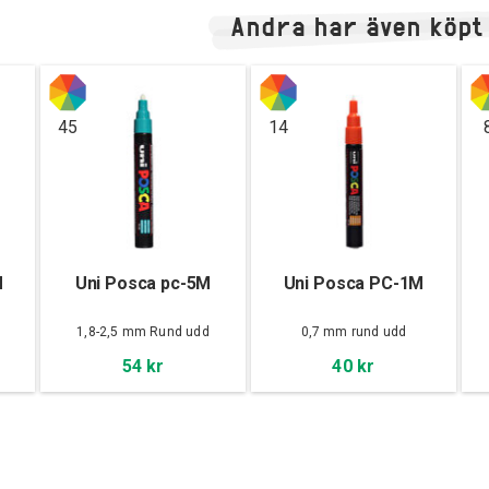
Andra har även köpt
45
14
M
Uni Posca pc-5M
Uni Posca PC-1M
d
1,8-2,5 mm Rund udd
0,7 mm rund udd
54 kr
40 kr