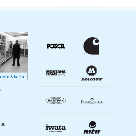
a info & karta
m
m
.00