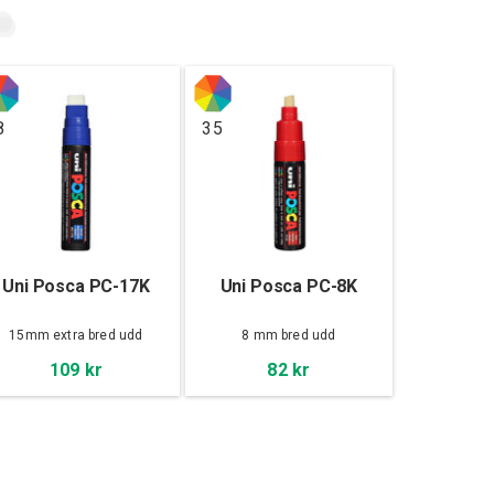
8
35
Uni Posca PC-17K
Uni Posca PC-8K
15mm extra bred udd
8 mm bred udd
109 kr
82 kr