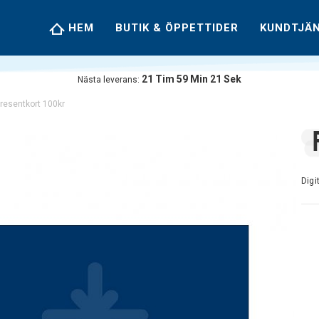
HEM
BUTIK & ÖPPETTIDER
KUNDTJÄ
21
Tim
59
Min
21
Sek
Nästa leverans:
resentkort 100kr
Digi