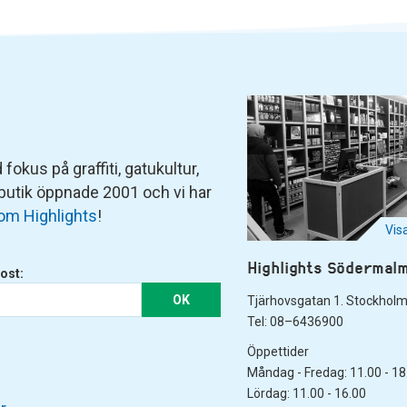
fokus på graffiti, gatukultur,
 butik öppnade 2001 och vi har
om Highlights
!
Vis
Highlights Södermal
ost:
OK
Tjärhovsgatan 1. Stockhol
Tel: 08–6436900
Öppettider
Måndag - Fredag: 11.00 - 18
Lördag: 11.00 - 16.00