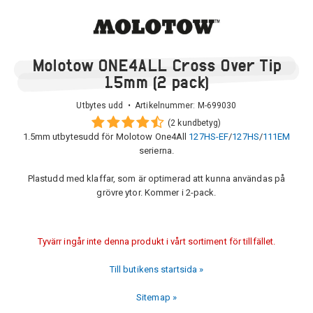
Molotow ONE4ALL Cross Over Tip
1.5mm (2 pack)
Utbytes udd • Artikelnummer:
M-699030
(2 kundbetyg)
1.5mm utbytesudd för Molotow One4All
127HS-EF
/
127HS
/
111EM
serierna.
Plastudd med klaffar, som är optimerad att kunna användas på
grövre ytor. Kommer i 2-pack.
Tyvärr ingår inte denna produkt i vårt sortiment för tillfället.
Till butikens startsida »
Sitemap »