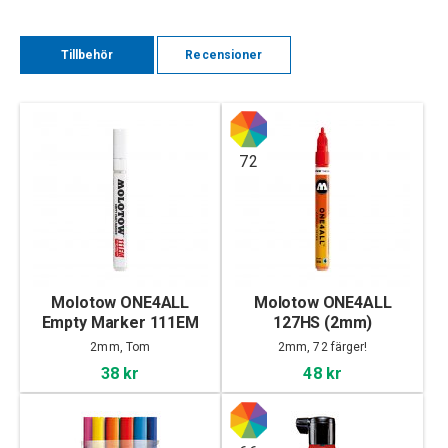
Tillbehör
Recensioner
72
Molotow ONE4ALL
Molotow ONE4ALL
Empty Marker 111EM
127HS (2mm)
(2mm)
2mm, Tom
2mm, 72 färger!
38 kr
48 kr