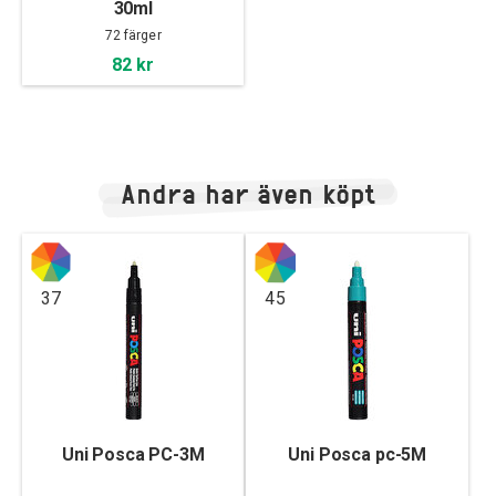
30ml
72 färger
82 kr
Andra har även köpt
37
45
Uni Posca PC-3M
Uni Posca pc-5M