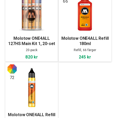
66
Molotow ONE4ALL
Molotow ONE4ALL Refill
127HS Main Kit 1, 20-set
180ml
20-pack
Refill, 66 färger
820 kr
245 kr
72
Molotow ONE4ALL Refill