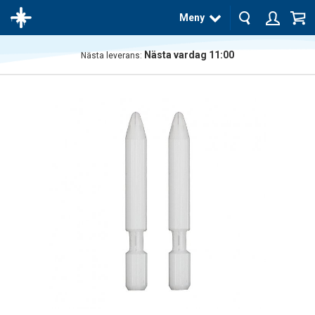
Meny
Nästa vardag 11:00
Nästa leverans:
Produkten
har blivit
tillagd i
varukorgen