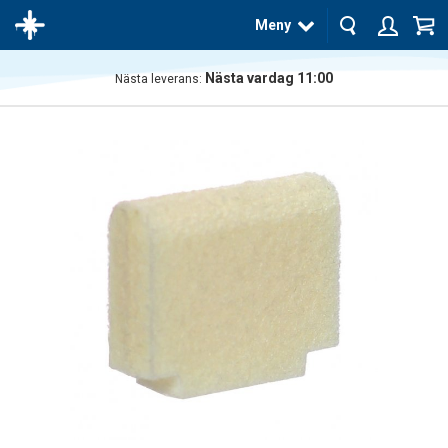
Meny
Nästa vardag 11:00
Nästa leverans:
Produkten
har blivit
tillagd i
varukorgen