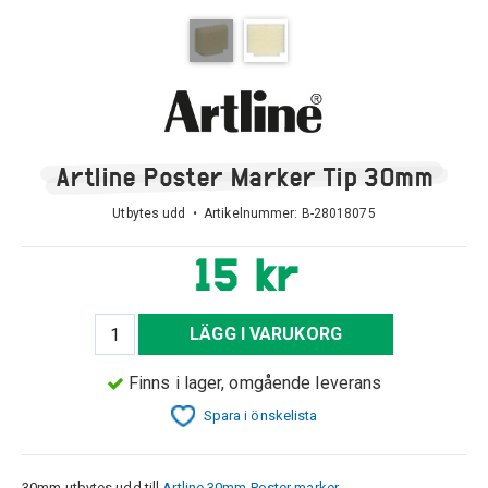
Artline Poster Marker Tip 30mm
Utbytes udd • Artikelnummer:
B-28018075
15 kr
LÄGG I VARUKORG
Finns i lager, omgående leverans
Spara i önskelista
30mm utbytes udd till
Artline 30mm Poster marker
.