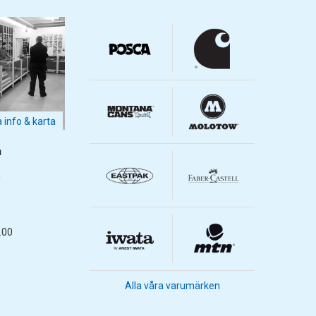
a info & karta
m
m
.00
Alla våra varumärken