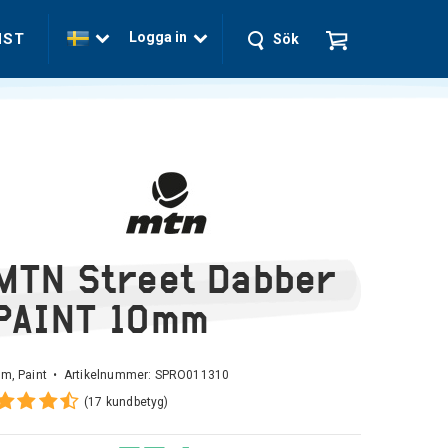
Logga in
NST
Sök
MTN Street Dabber
PAINT 10mm
m, Paint • Artikelnummer:
SPRO011310
(17 kundbetyg)