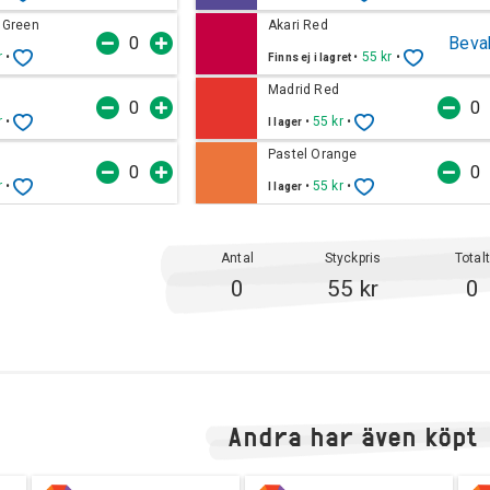
 Green
Akari Red
Beva
r
•
•
55 kr
•
Finns ej i lagret
Madrid Red
r
•
•
55 kr
•
I lager
Pastel Orange
r
•
•
55 kr
•
I lager
Antal
Styckpris
Total
0
55 kr
0
Andra har även köpt