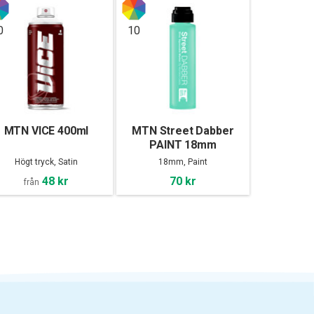
0
10
MTN VICE 400ml
MTN Street Dabber
PAINT 18mm
Högt tryck, Satin
18mm, Paint
48 kr
70 kr
från