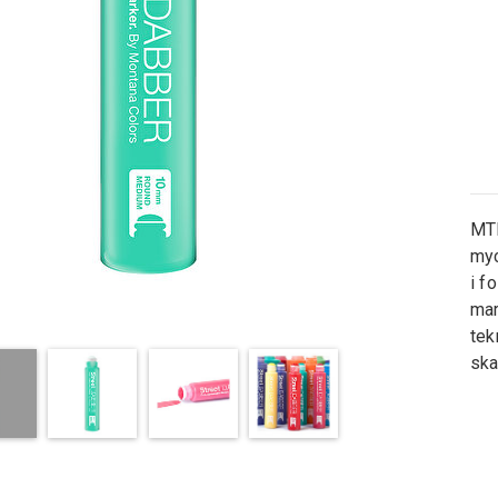
MTN
myc
i f
mar
tek
ska