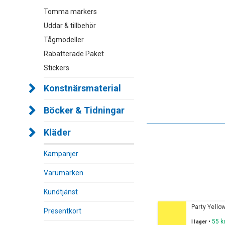
Tomma markers
Uddar & tillbehör
Tågmodeller
Rabatterade Paket
Stickers
Konstnärsmaterial
Böcker & Tidningar
Kläder
Kampanjer
Varumärken
Kundtjänst
Party Yello
Presentkort
•
55 k
I lager