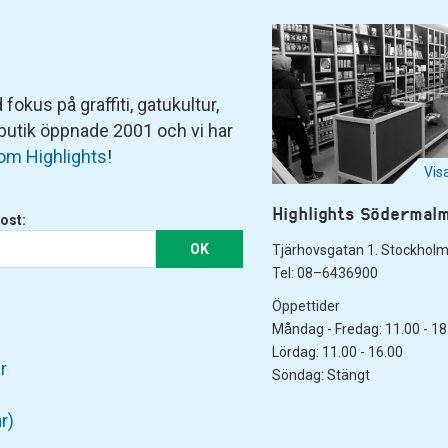
fokus på graffiti, gatukultur,
 butik öppnade 2001 och vi har
om Highlights
!
Vis
Highlights Södermal
ost:
OK
Tjärhovsgatan 1. Stockhol
Tel: 08–6436900
Öppettider
Måndag - Fredag: 11.00 - 18
Lördag: 11.00 - 16.00
r
Söndag: Stängt
r)