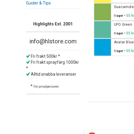
Guider & Tips
Guacamole
•
55 k
I lager
Highlights Est. 2001
UFO Green
•
55 k
I lager
info@hlstore.com
Avatar Blue
•
55 k
I lager
Fri frakt 500kr *
Fri frakt sprayfärg 1000kr
*
Alltid snabba leveranser
*
För privatpersoner