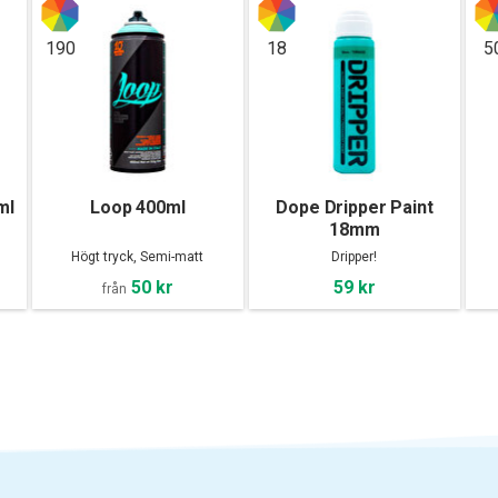
190
18
5
ml
Loop 400ml
Dope Dripper Paint
18mm
Högt tryck, Semi-matt
Dripper!
50 kr
59 kr
från