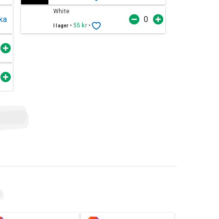
White
ka
•
55 kr
•
I lager
t