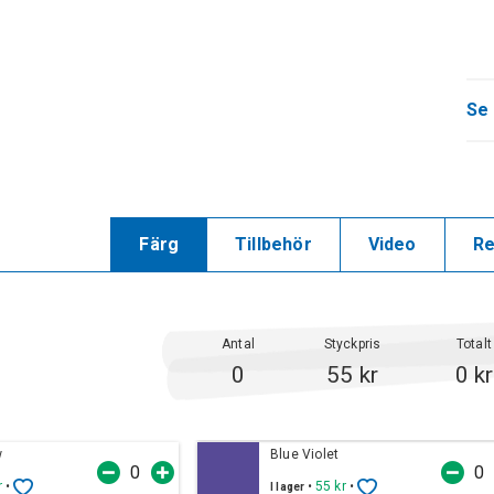
Se 
Färg
Tillbehör
Video
Re
Antal
Styckpris
Totalt
0
55 kr
0 kr
w
Blue Violet
r
•
•
55 kr
•
I lager