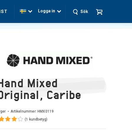
Logga in
NST
Sök
Hand Mixed
Original, Caribe
rger • Artikelnummer:
HMX0119
(1 kundbetyg)