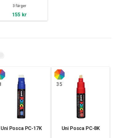
3 färger
155 kr
8
35
Uni Posca PC-17K
Uni Posca PC-8K