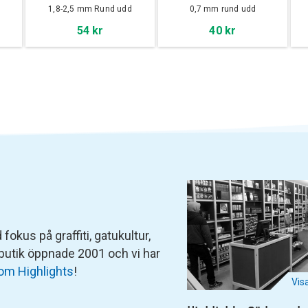
d
1,8-2,5 mm Rund udd
0,7 mm rund udd
54 kr
40 kr
fokus på graffiti, gatukultur,
 butik öppnade 2001 och vi har
om Highlights
!
Vis