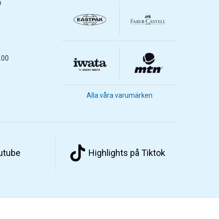
m
m
.00
Alla våra varumärken
outube
Highlights på Tiktok