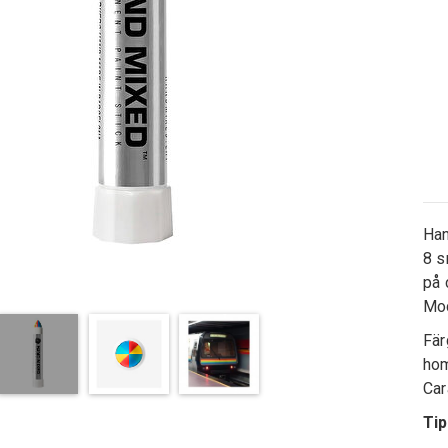
Han
8 s
på 
Mod
Fär
hom
Car
Ti