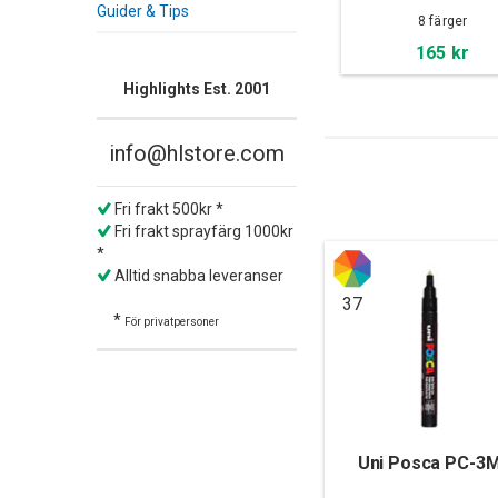
Guider & Tips
8 färger
165 kr
Highlights Est. 2001
info@hlstore.com
Fri frakt 500kr *
Fri frakt sprayfärg 1000kr
*
Alltid snabba leveranser
37
*
För privatpersoner
Uni Posca PC-3