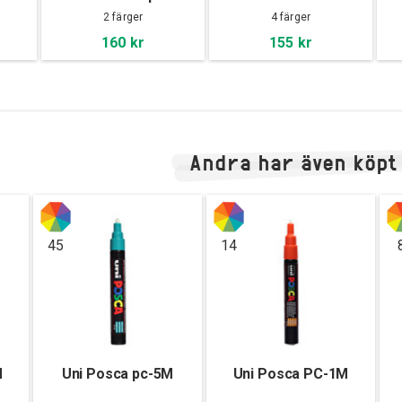
2 färger
4 färger
160 kr
155 kr
Andra har även köpt
45
14
M
Uni Posca pc-5M
Uni Posca PC-1M