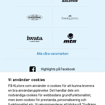
Alla våra varumärken
Highlights på Facebook
Vi använder cookies
Highlights på Instagram
På HLstore.com använder vi cookies för att kunna leverera
Highlights på Youtube
en bra användarupplevelse. Det handlar dels om
nödvändiga cookies för webbsidans grundfunktionalitet,
men även cookies för prestanda, personalisering och
Highlights på Tiktok
funktionalitet etc. Vi rekommenderar att klicka på "Godkänn