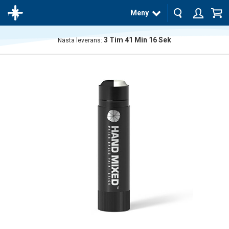
Meny
3
Tim
41
Min
15
Sek
Nästa leverans:
Produkten
har blivit
tillagd i
varukorgen