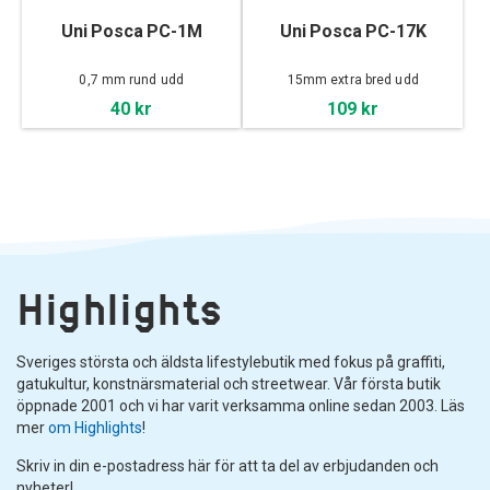
Uni Posca PC-1M
Uni Posca PC-17K
0,7 mm rund udd
15mm extra bred udd
40 kr
109 kr
Highlights
Sveriges största och äldsta lifestylebutik med fokus på graffiti,
gatukultur, konstnärsmaterial och streetwear. Vår första butik
öppnade 2001 och vi har varit verksamma online sedan 2003. Läs
mer
om Highlights
!
Skriv in din e-postadress här för att ta del av erbjudanden och
nyheter!