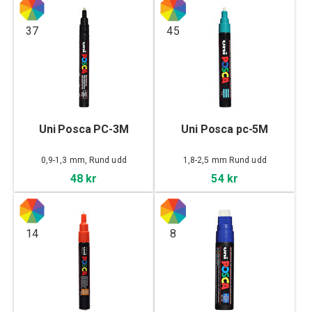
37
45
Uni Posca PC-3M
Uni Posca pc-5M
0,9-1,3 mm, Rund udd
1,8-2,5 mm Rund udd
48 kr
54 kr
14
8