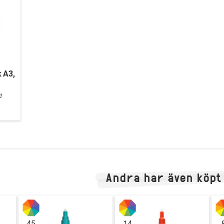
 A3,
!
Andra har även köpt
45
14