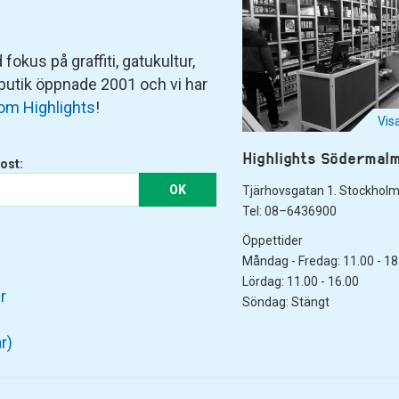
fokus på graffiti, gatukultur,
 butik öppnade 2001 och vi har
om Highlights
!
Vis
Highlights Södermal
ost:
OK
Tjärhovsgatan 1. Stockhol
Tel: 08–6436900
Öppettider
Måndag - Fredag: 11.00 - 18
Lördag: 11.00 - 16.00
r
Söndag: Stängt
r)