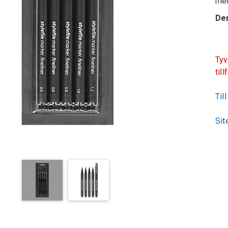
med
Den
Tyv
till
Til
Sit