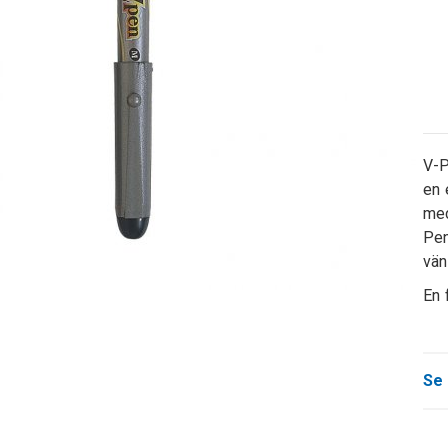
V-P
en 
med
Pen
vän
En 
Se 