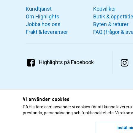
Kundtjänst
Köpvillkor
Om Highlights
Butik & öppettide
Jobba hos oss
Byten & returer
Frakt & leveranser
FAQ (frågor & sva
Highlights på Facebook
Vi använder cookies
På HLstore.com använder vi cookies för att kunna leverera
prestanda, personalisering och funktionalitet etc. Vi rekom
© 2001–2026 Highlights/KR Distribution AB.
Inställn