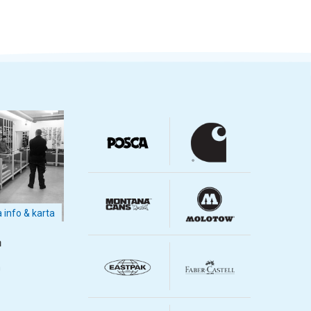
a info & karta
m
m