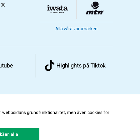
.00
Alla våra varumärken
outube
Highlights på Tiktok
r webbsidans grundfunktionalitet, men även cookies för
änn alla