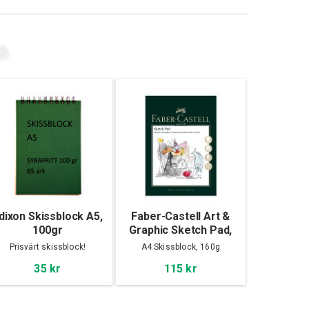
dixon Skissblock A5,
Faber-Castell Art &
100gr
Graphic Sketch Pad,
A4
Prisvärt skissblock!
A4 Skissblock, 160g
35 kr
115 kr