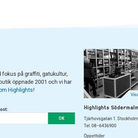
fokus på graffiti, gatukultur,
 butik öppnade 2001 och vi har
om Highlights
!
Vis
Highlights Södermal
ost:
OK
Tjärhovsgatan 1. Stockhol
Tel: 08–6436900
Öppettider