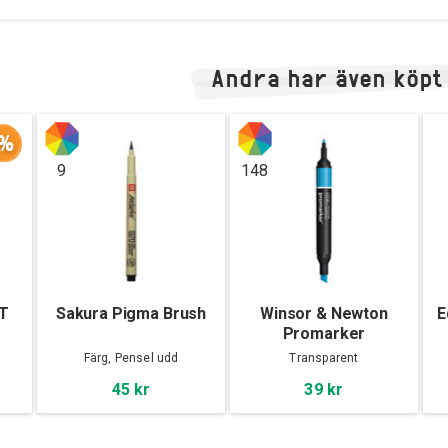
Andra har även köpt
%
9
148
TT
Sakura Pigma Brush
Winsor & Newton
E
Promarker
Färg, Pensel udd
Transparent
45 kr
39 kr