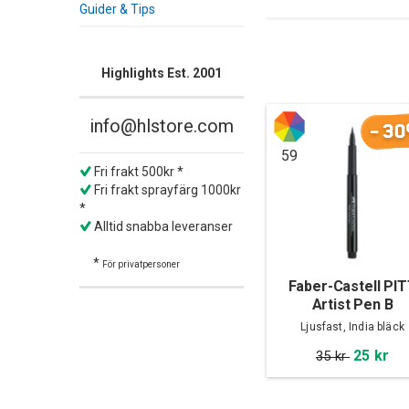
Guider & Tips
Highlights Est. 2001
info@hlstore.com
-30
59
Fri frakt 500kr *
Fri frakt sprayfärg 1000kr
*
Alltid snabba leveranser
*
För privatpersoner
Faber-Castell PI
Artist Pen B
Ljusfast, India bläck
25 kr
35 kr