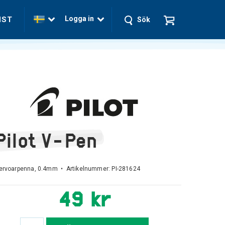
Logga in
NST
Sök
Pilot V-Pen
ervoarpenna, 0.4mm • Artikelnummer:
PI-281624
49 kr