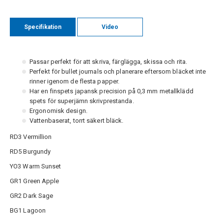
Specifikation
Video
Passar perfekt för att skriva, färglägga, skissa och rita.
Perfekt för bullet journals och planerare eftersom bläcket inte
rinner igenom de flesta papper.
Har en finspets japansk precision på 0,3 mm metallklädd
spets för superjämn skrivprestanda.
Ergonomisk design.
Vattenbaserat, torrt säkert bläck.
RD3 Vermillion
RD5 Burgundy
YO3 Warm Sunset
GR1 Green Apple
GR2 Dark Sage
BG1 Lagoon