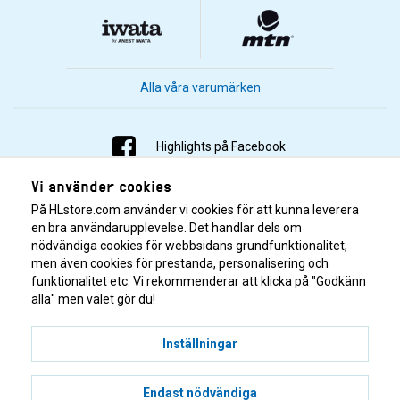
Alla våra varumärken
Highlights på Facebook
Vi använder cookies
Highlights på Instagram
På HLstore.com använder vi cookies för att kunna leverera
Highlights på Youtube
en bra användarupplevelse. Det handlar dels om
nödvändiga cookies för webbsidans grundfunktionalitet,
men även cookies för prestanda, personalisering och
Highlights på Tiktok
funktionalitet etc. Vi rekommenderar att klicka på "Godkänn
alla" men valet gör du!
Inställningar
Endast nödvändiga