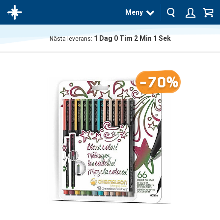
Meny
1
Dag
0
Tim
2
Min
0
Sek
Nästa leverans:
Produkten
har blivit
tillagd i
-70%
varukorgen