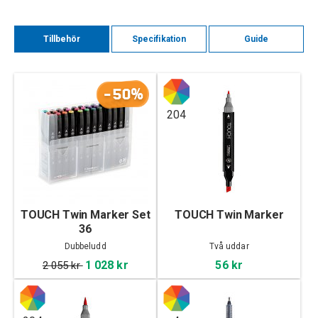
Tillbehör
Specifikation
Guide
-50%
204
TOUCH Twin Marker Set
TOUCH Twin Marker
36
Dubbeludd
Två uddar
1 028 kr
56 kr
2 055 kr