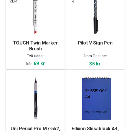
204
4
TOUCH Twin Marker
Pilot V-Sign Pen
Brush
Två uddar
2mm Fineliner
69 kr
35 kr
från
Uni Pencil Pro M7-552,
Edixon Skissblock A4,