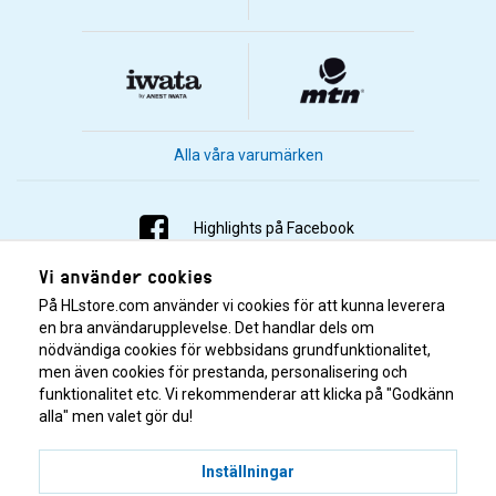
Alla våra varumärken
Highlights på Facebook
Vi använder cookies
Highlights på Instagram
På HLstore.com använder vi cookies för att kunna leverera
Highlights på Youtube
en bra användarupplevelse. Det handlar dels om
nödvändiga cookies för webbsidans grundfunktionalitet,
men även cookies för prestanda, personalisering och
Highlights på Tiktok
funktionalitet etc. Vi rekommenderar att klicka på "Godkänn
alla" men valet gör du!
Inställningar