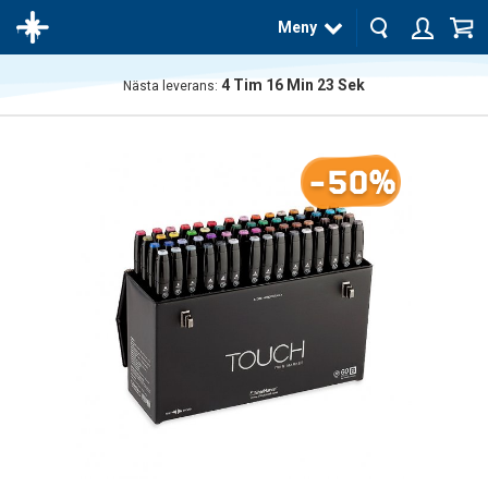
Meny
4
Tim
16
Min
23
Sek
Nästa leverans:
Produkten
har blivit
tillagd i
-50%
varukorgen