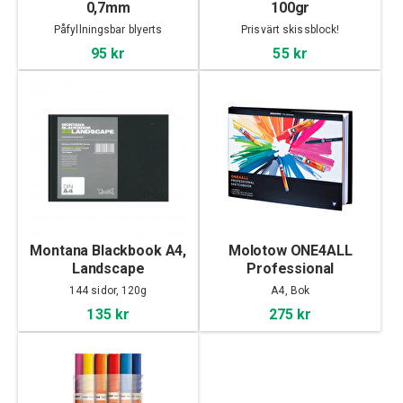
0,7mm
100gr
Påfyllningsbar blyerts
Prisvärt skissblock!
95 kr
55 kr
Montana Blackbook A4,
Molotow ONE4ALL
Landscape
Professional
Sketchbook A4
144 sidor, 120g
A4, Bok
landscape
135 kr
275 kr