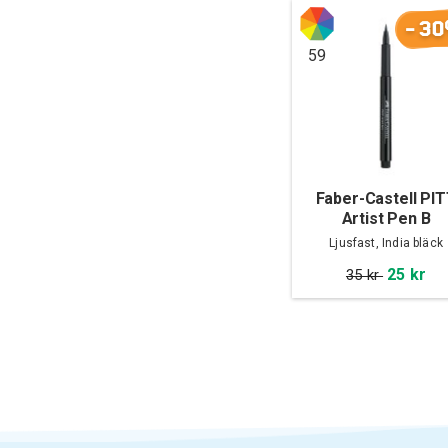
-30
59
Faber-Castell PI
Artist Pen B
Ljusfast, India bläck
25 kr
35 kr