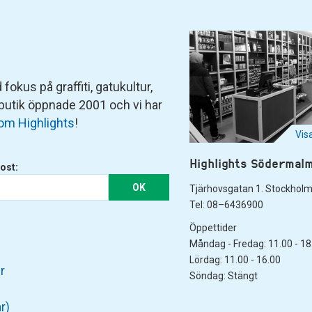
fokus på graffiti, gatukultur,
 butik öppnade 2001 och vi har
om Highlights
!
Vis
Highlights Södermal
ost:
OK
Tjärhovsgatan 1. Stockhol
Tel: 08–6436900
Öppettider
Måndag - Fredag: 11.00 - 18
Lördag: 11.00 - 16.00
r
Söndag: Stängt
r)