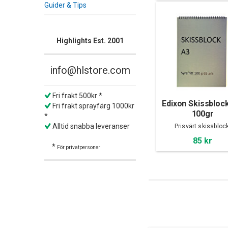
Guider & Tips
Highlights Est. 2001
info@hlstore.com
Fri frakt 500kr *
Edixon Skissblock
Fri frakt sprayfärg 1000kr
100gr
*
Alltid snabba leveranser
Prisvärt skissblock
85 kr
*
För privatpersoner