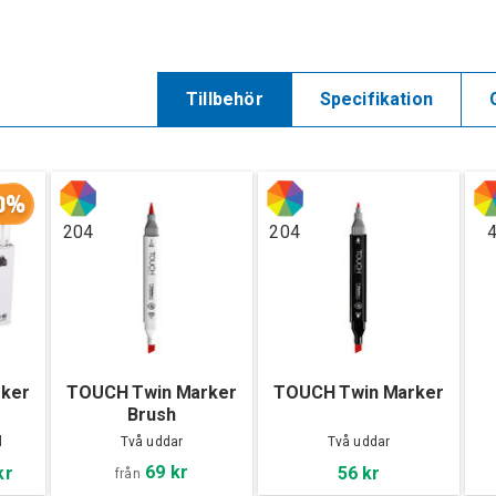
Tillbehör
Specifikation
0%
204
204
ker
TOUCH Twin Marker
TOUCH Twin Marker
Brush
l
Två uddar
Två uddar
69 kr
kr
56 kr
från