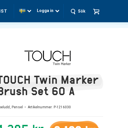
Logga in
NST
Sök
TOUCH Twin Marker
Brush Set 60 A
beludd, Pensel • Artikelnummer:
P-1216030