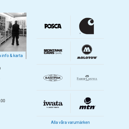
a info & karta
m
m
.00
Alla våra varumärken