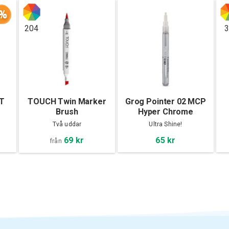
%
204
3
TT
TOUCH Twin Marker
Grog Pointer 02 MCP
Brush
Hyper Chrome
Två uddar
Ultra Shine!
69 kr
65 kr
från