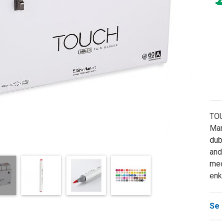
TOU
Mar
dub
and
med
enk
Se