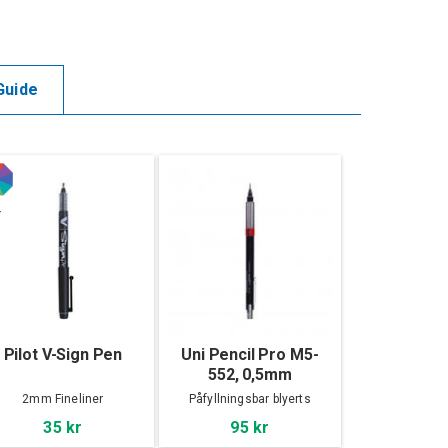
Guide
4
Pilot V-Sign Pen
Uni Pencil Pro M5-
552, 0,5mm
2mm Fineliner
Påfyllningsbar blyerts
35 kr
95 kr