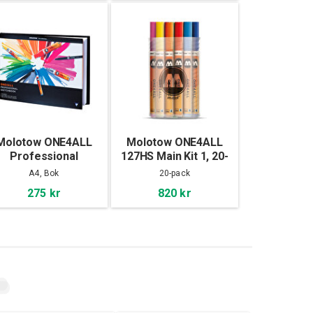
Molotow ONE4ALL
Molotow ONE4ALL
Professional
127HS Main Kit 1, 20-
Sketchbook A4
set
A4, Bok
20-pack
landscape
275 kr
820 kr