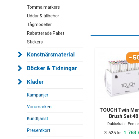
Tomma markers
Uddar & tillbehör
Tågmodeller
Rabatterade Paket
Stickers
Konstnärsmaterial
-5
Böcker & Tidningar
Kläder
Kampanjer
Varumärken
TOUCH Twin Mar
Brush Set 48
Kundtjänst
Dubbeludd, Pense
Presentkort
1 763 
3 525 kr