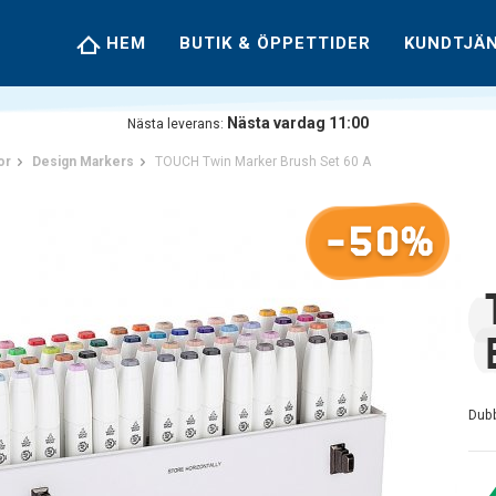
HEM
BUTIK & ÖPPETTIDER
KUNDTJÄ
Nästa vardag 11:00
Nästa leverans:
or
Design Markers
TOUCH Twin Marker Brush Set 60 A
-50%
Dub