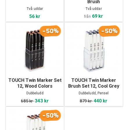
Brush
Två uddar
Två uddar
69 kr
56 kr
från
-50%
-50%
TOUCH Twin Marker Set
TOUCH Twin Marker
12, Wood Colors
Brush Set 12, Cool Grey
Dubbeludd
Dubbeludd, Pensel
343 kr
440 kr
685 kr
879 kr
-50%