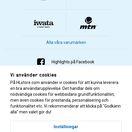
Alla våra varumärken
Highlights på Facebook
Vi använder cookies
Highlights på Instagram
På HLstore.com använder vi cookies för att kunna leverera
Highlights på Youtube
en bra användarupplevelse. Det handlar dels om
nödvändiga cookies för webbsidans grundfunktionalitet,
men även cookies för prestanda, personalisering och
Highlights på Tiktok
funktionalitet etc. Vi rekommenderar att klicka på "Godkänn
alla" men valet gör du!
Inställningar