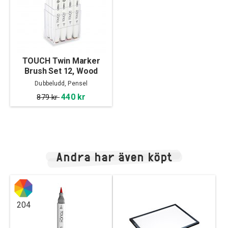
TOUCH Twin Marker
Brush Set 12, Wood
Colors
Dubbeludd, Pensel
440 kr
879 kr
Andra har även köpt
204