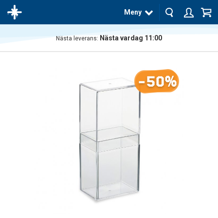
Meny
Nästa vardag 11:00
Nästa leverans:
Produkten
har blivit
tillagd i
-50%
varukorgen