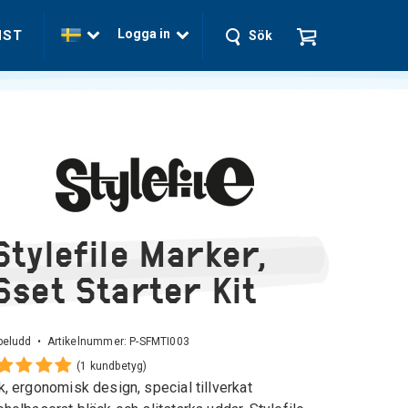
Logga in
NST
Sök
Stylefile Marker,
6set Starter Kit
beludd • Artikelnummer:
P-SFMTI003
(1 kundbetyg)
k, ergonomisk design, special tillverkat