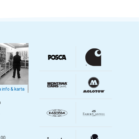
a info & karta
m
m
.00