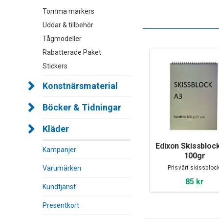
Tomma markers
Uddar & tillbehör
Tågmodeller
Rabatterade Paket
Stickers
Konstnärsmaterial
Böcker & Tidningar
Kläder
Edixon Skissblock
Kampanjer
100gr
Varumärken
Prisvärt skissblock
85 kr
Kundtjänst
Presentkort