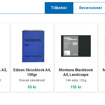
Tillbehör
Recensioner
 A3,
Edixon Skissblock A4,
Montana Blackbook
M
100gr
A4, Landscape
!
Prisvärt skissblock!
144 sidor, 120g
55 kr
135 kr