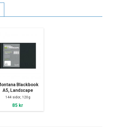
ontana Blackbook
A5, Landscape
144 sidor, 120g
85 kr