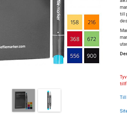
alk
mar
til
des
Mar
mar
uta
Den
Tyv
till
Til
Sit