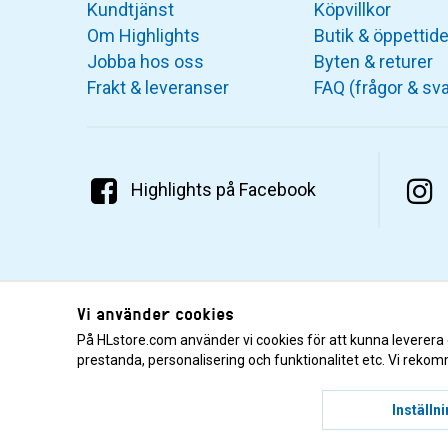
Kundtjänst
Köpvillkor
Om Highlights
Butik & öppettide
Jobba hos oss
Byten & returer
Frakt & leveranser
FAQ (frågor & sva
Highlights på Facebook
Vi använder cookies
På HLstore.com använder vi cookies för att kunna leverera
prestanda, personalisering och funktionalitet etc. Vi rekom
© 2001–2026 Highlights/KR Distribution AB.
Inställn