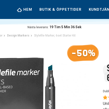
HEM
BUTIK & ÖPPETTIDER
KUNDTJÄ
19
Tim
5
Min
35
Sek
Nästa leverans:
or
Design Markers
Stylefile Marker, 6set Starter Kit
-50%
Dub
Uni