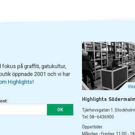
fokus på graffiti, gatukultur,
 butik öppnade 2001 och vi har
om Highlights
!
Vis
Highlights Södermal
ost:
OK
Tjärhovsgatan 1. Stockhol
Tel: 08–6436900
Öppettider
Måndag - Fredag: 11.00 - 18