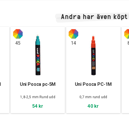
Andra har även köpt
45
14
M
Uni Posca pc-5M
Uni Posca PC-1M
d
1,8-2,5 mm Rund udd
0,7 mm rund udd
54 kr
40 kr