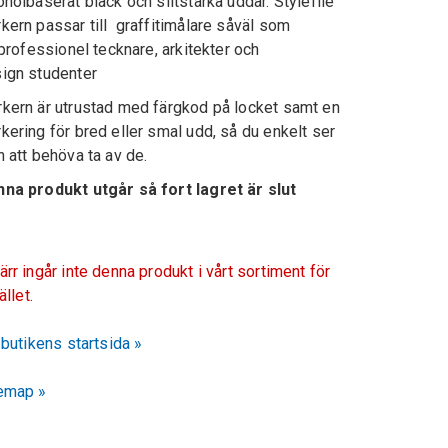
oholbaserat bläck och slitstarka uddar. Stylefile
kern passar till graffitimålare såväl som
l professionel tecknare, arkitekter och
ign studenter
kern är utrustad med färgkod på locket samt en
kering för bred eller smal udd, så du enkelt ser
n att behöva ta av de.
na produkt utgår så fort lagret är slut
ärr ingår inte denna produkt i vårt sortiment för
fället.
l butikens startsida »
emap »