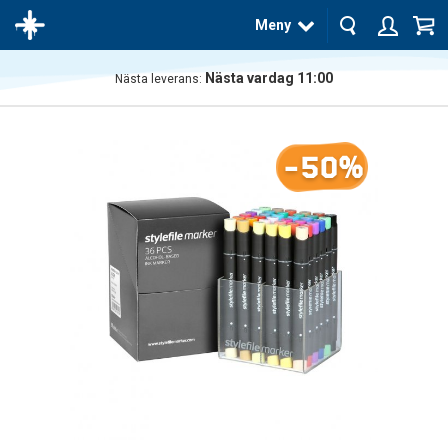
Meny
Nästa vardag 11:00
Nästa leverans:
Produkten
har blivit
tillagd i
-50%
varukorgen