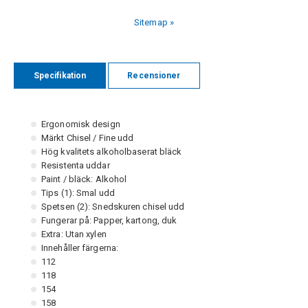
Sitemap »
Specifikation
Recensioner
Ergonomisk design
Märkt Chisel / Fine udd
Hög kvalitets alkoholbaserat bläck
Resistenta uddar
Paint / bläck: Alkohol
Tips (1): Smal udd
Spetsen (2): Snedskuren chisel udd
Fungerar på: Papper, kartong, duk
Extra: Utan xylen
Innehåller färgerna:
112
118
154
158