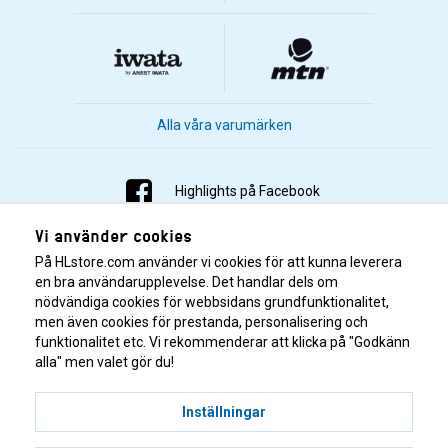
Alla våra varumärken
Highlights på Facebook
Vi använder cookies
Highlights på Instagram
På HLstore.com använder vi cookies för att kunna leverera
Highlights på Youtube
en bra användarupplevelse. Det handlar dels om
nödvändiga cookies för webbsidans grundfunktionalitet,
men även cookies för prestanda, personalisering och
Highlights på Tiktok
funktionalitet etc. Vi rekommenderar att klicka på "Godkänn
alla" men valet gör du!
Inställningar