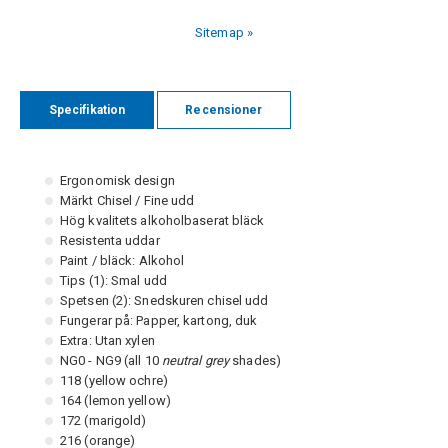
Sitemap »
Specifikation
Recensioner
Ergonomisk design
Märkt Chisel / Fine udd
Hög kvalitets alkoholbaserat bläck
Resistenta uddar
Paint / bläck: Alkohol
Tips (1): Smal udd
Spetsen (2): Snedskuren chisel udd
Fungerar på: Papper, kartong, duk
Extra: Utan xylen
NG0 - NG9 (all 10
neutral grey
shades)
118 (yellow ochre)
164 (lemon yellow)
172 (marigold)
216 (orange)