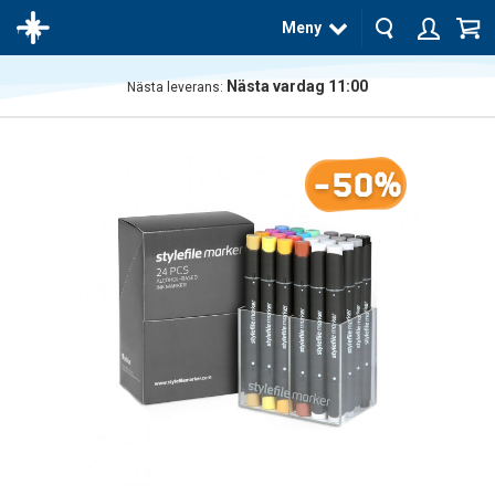
Meny
Nästa vardag 11:00
Nästa leverans:
Produkten
har blivit
tillagd i
-50%
varukorgen