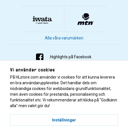
Alla våra varumärken
Highlights på Facebook
Vi använder cookies
Highlights på Instagram
På HLstore.com använder vi cookies för att kunna leverera
Highlights på Youtube
en bra användarupplevelse. Det handlar dels om
nödvändiga cookies för webbsidans grundfunktionalitet,
men även cookies för prestanda, personalisering och
Highlights på Tiktok
funktionalitet etc. Vi rekommenderar att klicka på "Godkänn
alla" men valet gör du!
Inställningar