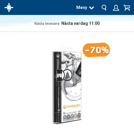
Meny
Nästa vardag 11:00
Nästa leverans:
Produkten
har blivit
tillagd i
-70%
varukorgen