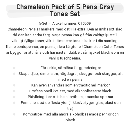
Chameleon Pack of 5 Pens Gray
Tones Set
5-Set • Artikelnummer:
CT0509
Chameleon Pens är markers med det lilla extra. Den är unik i sitt slag
då den kan ändra färg. Varje penna kan gå från väldigt ljust till
väldigt fylliga toner, vilket eliminerar tonala luckor i din samling.
Kameleontspennor, en penna, flera färgtoner! Chameleon Color Tones
är byggd för att hålla och har nästan dubbelt så mycket bläck som en
vanlig tuschpenna.
För enkla, sömlösa färggraderingar
Skapa djup, dimension, högdagrar, skuggor och skuggor, allt
med en penna.
Kan även användas som en traditionell markör.
Professionell kvalitet, med alkoholbaserat bläck.
Påfyllningsbar och har utbytbara japanska spetsar.
Permanent på de flesta ytor (inklusive tyger, glas, plast och
trä).
Kompatibel med alla andra alkoholbaserade pennor och
bläck.