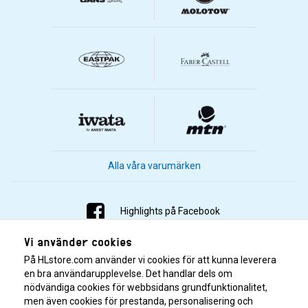
Alla våra varumärken
Highlights på Facebook
Vi använder cookies
Highlights på Instagram
På HLstore.com använder vi cookies för att kunna leverera
Highlights på Youtube
en bra användarupplevelse. Det handlar dels om
nödvändiga cookies för webbsidans grundfunktionalitet,
men även cookies för prestanda, personalisering och
Highlights på Tiktok