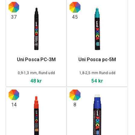
37
45
Uni Posca PC-3M
Uni Posca pc-5M
0,9-1,3 mm, Rund udd
1,8-2,5 mm Rund udd
48 kr
54 kr
14
8