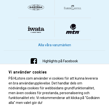
Alla våra varumärken
Highlights på Facebook
Vi använder cookies
Highlights på Instagram
På HLstore.com använder vi cookies för att kunna leverera
Highlights på Youtube
en bra användarupplevelse. Det handlar dels om
nödvändiga cookies för webbsidans grundfunktionalitet,
men även cookies för prestanda, personalisering och
Highlights på Tiktok
funktionalitet etc. Vi rekommenderar att klicka på "Godkänn
alla" men valet gör du!