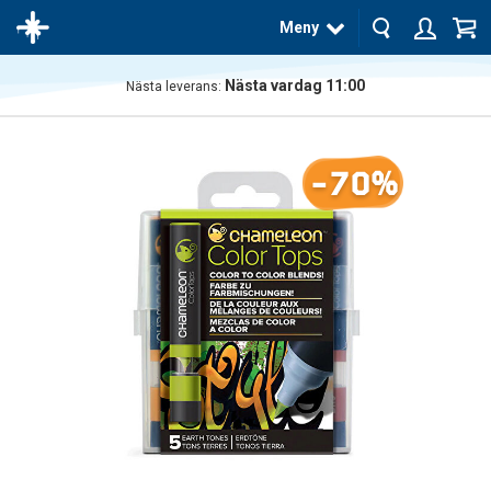
Meny
Nästa vardag 11:00
Nästa leverans:
Produkten
har blivit
tillagd i
-70%
varukorgen