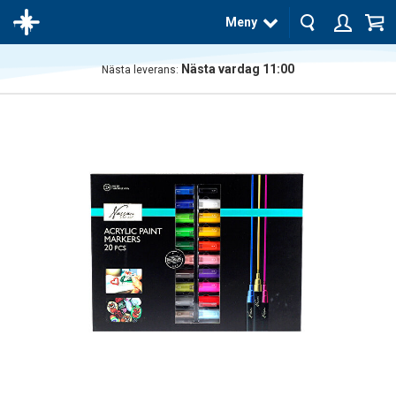
Meny
Nästa vardag 11:00
Nästa leverans:
Produkten
har blivit
tillagd i
varukorgen