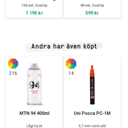
168-set, Dual-tip
48-set, Dual-tip
1 195 kr
599 kr
Andra har även köpt
216
14
MTN 94 400ml
Uni Posca PC-1M
Lågt tryck
0,7 mm rund udd