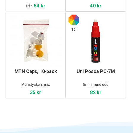
54 kr
40 kr
från
15
MTN Caps, 10-pack
Uni Posca PC-7M
Munstycken, mix
5mm, rund udd
35 kr
82 kr