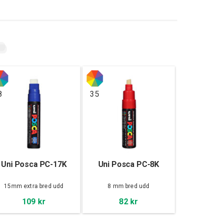
8
35
Uni Posca PC-17K
Uni Posca PC-8K
15mm extra bred udd
8 mm bred udd
109 kr
82 kr