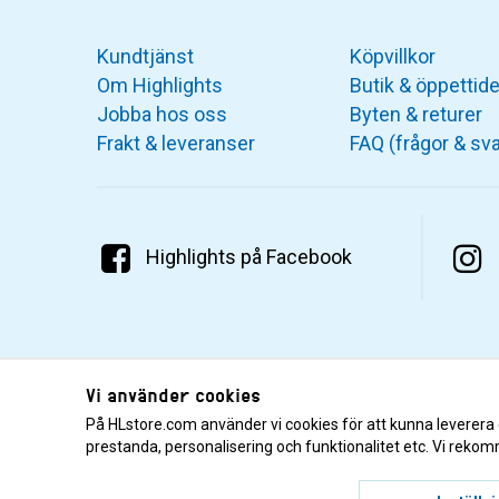
Kundtjänst
Köpvillkor
Om Highlights
Butik & öppettide
Jobba hos oss
Byten & returer
Frakt & leveranser
FAQ (frågor & sva
Highlights på Facebook
Vi använder cookies
På HLstore.com använder vi cookies för att kunna leverera
prestanda, personalisering och funktionalitet etc. Vi rekom
© 2001–2026 Highlights/KR Distribution AB.