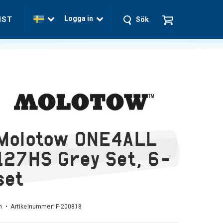
Logga in
NST
Sök
Molotow ONE4ALL
127HS Grey Set, 6-
set
 • Artikelnummer:
F-200818