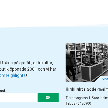
fokus på graffiti, gatukultur,
 butik öppnade 2001 och vi har
om Highlights
!
Vis
Highlights Södermal
ost:
OK
Tjärhovsgatan 1. Stockhol
Tel: 08–6436900