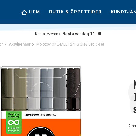
HEM
BUTIK & ÖPPETTIDER
KUNDTJÄ
Nästa vardag 11:00
Nästa leverans:
or
Akrylpennor
Molotow ONE4ALL 127HS Grey Set, 6-set
2mm