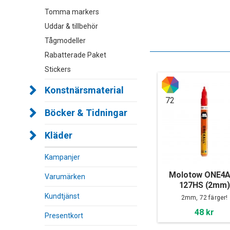
Tomma markers
Uddar & tillbehör
Tågmodeller
Rabatterade Paket
Stickers
Konstnärsmaterial
72
Böcker & Tidningar
Kläder
Kampanjer
Molotow ONE4
Varumärken
127HS (2mm)
Kundtjänst
2mm, 72 färger!
48 kr
Presentkort