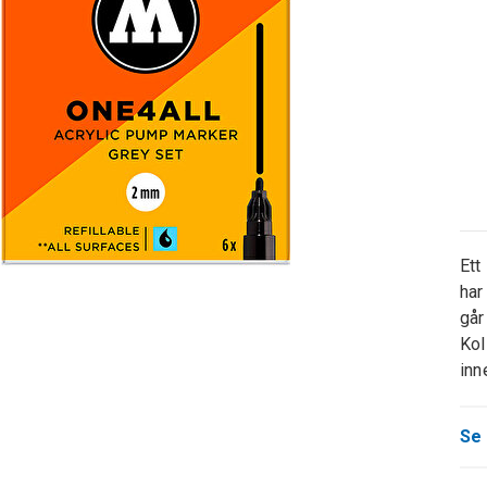
Ett
har
går
Kol
inn
Se 