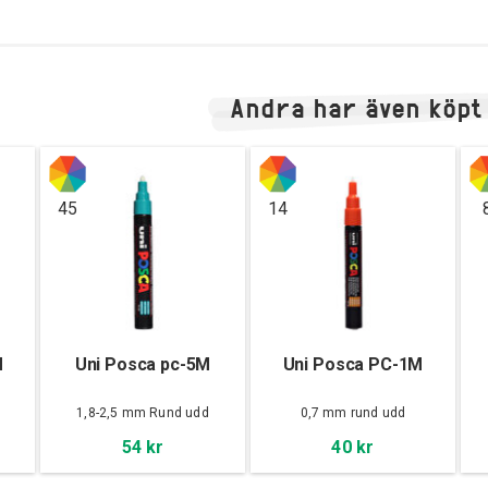
Andra har även köpt
45
14
M
Uni Posca pc-5M
Uni Posca PC-1M
d
1,8-2,5 mm Rund udd
0,7 mm rund udd
54 kr
40 kr