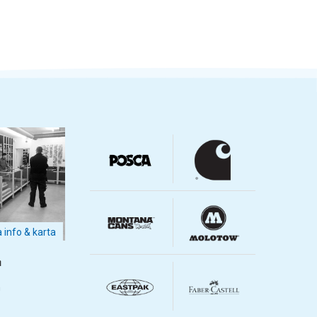
a info & karta
m
m