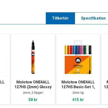
Tillbehör
Specifikation
ALL
Molotow ONE4ALL
Molotow ONE4ALL
127HS (2mm) Glossy
127HS Basic-Set 1,
12
10-set
2mm, 2 färger!
2mm tip
58 kr
415 kr