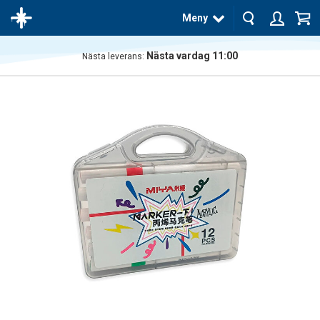
Meny
Nästa vardag 11:00
Nästa leverans:
Produkten
har blivit
tillagd i
varukorgen