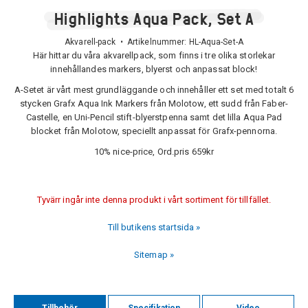
Highlights Aqua Pack, Set A
Akvarell-pack • Artikelnummer:
HL-Aqua-Set-A
Här hittar du våra akvarellpack, som finns i tre olika storlekar
innehållandes markers, blyerst och anpassat block!
A-Setet är vårt mest grundläggande och innehåller ett set med totalt 6
stycken Grafx Aqua Ink Markers från Molotow, ett sudd från Faber-
Castelle, en Uni-Pencil stift-blyerstpenna samt det lilla Aqua Pad
blocket från Molotow, speciellt anpassat för Grafx-pennorna.
10% nice-price, Ord.pris 659kr
Tyvärr ingår inte denna produkt i vårt sortiment för tillfället.
Till butikens startsida »
Sitemap »