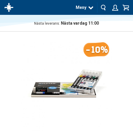
Meny
Nästa vardag 11:00
Nästa leverans:
Produkten
har blivit
tillagd i
-10%
varukorgen