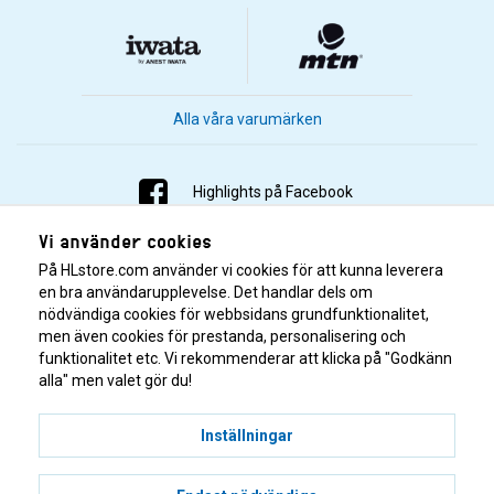
Alla våra varumärken
Highlights på Facebook
Vi använder cookies
Highlights på Instagram
På HLstore.com använder vi cookies för att kunna leverera
Highlights på Youtube
en bra användarupplevelse. Det handlar dels om
nödvändiga cookies för webbsidans grundfunktionalitet,
men även cookies för prestanda, personalisering och
Highlights på Tiktok
funktionalitet etc. Vi rekommenderar att klicka på "Godkänn
alla" men valet gör du!
Inställningar